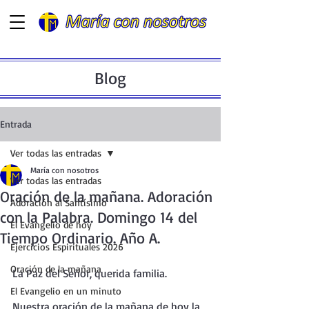
Blog
Entrada
Ver todas las entradas
María con nosotros
Ver todas las entradas
Oración de la mañana. Adoración
Adoración al Santísimo
con la Palabra. Domingo 14 del
El Evangelio de hoy
Tiempo Ordinario. Año A.
Ejercicios Espirituales 2026
Oración de la mañana
La Paz del Señor, querida familia.
El Evangelio en un minuto
Nuestra oración de la mañana de hoy la 