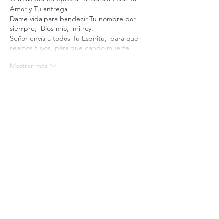
Amor y Tu entrega.
Dame vida para bendecir Tu nombre por 
siempre,  Dios mío,  mi rey.
Señor envía a todos Tu Espíritu,  para que 
seamos tuyos, para que dando muerte …
Mostrar más
Me gusta
Reaccionar
Suscríbete a nuestro boletín
Recibe nuestro boletín en tu correo electrónico
Introduce aquí tu correo electrónico
Suscribirse