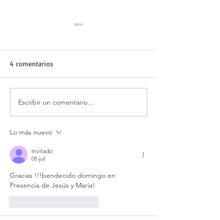
4 comentarios
Escribir un comentario...
Adoración al Santísimo en
Oración de la ma
vivo / Perpetual Adoration
agosto.
Live.
Lo más nuevo
Invitado
05 jul
Gracias !!!bendecido domingo en 
Presencia de Jesús y María!
Me gusta
Reaccionar