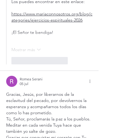
Los puedes encontrar en este enlace:
https://www.mariaconnosotros.org/blog/c
ategories/ejercicios-espirituales-2026
¡El Señor te bendiga!
Mostrar más
Me gusta
Reaccionar
Romea Serani
05 jul
Gracias, Jesús, por liberarnos de la 
esclavitud del pecado, por devolvernos la 
esperanza y acompañarnos todos los días 
como lo has prometido. 
Tú, Señor, proclamarás la paz a los pueblos. 
Meditar en cada venida Tuya hace que 
también yo salte de gozo.
Gracias por conquistar mi corazón con Tu 