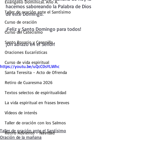
Evangelio Dominical. Año A.
hacemos saboreando la Palabra de Dios 
Taller de oración ante el Santísimo
de este Domingo.
Curso de oración
¡Feliz y Santo Domingo para todos!
Curso del Catecismo
Santo Rosario y Coronilla
¡Un abrazo en el Señor!
Oraciones Eucarísticas
Curso de vida espiritual
https://youtu.be/uQcC0sYLWhc
Santa Teresita - Acto de Ofrenda
Retiro de Cuaresma 2026
Textos selectos de espiritualidad
La vida espiritual en frases breves
Vídeos de interés
Taller de oración con los Salmos
Taller de oración ante el Santísimo
Retiro Adviento - Navidad
Oración de la mañana