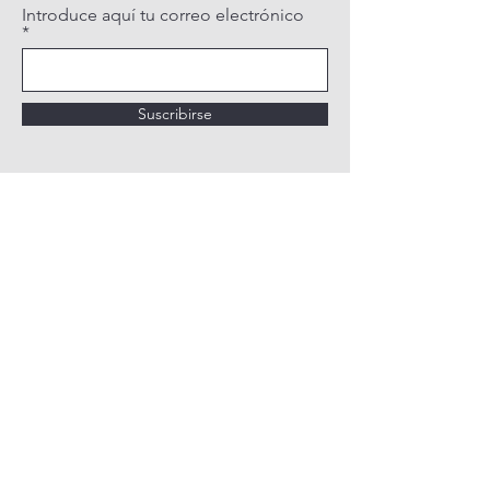
Introduce aquí tu correo electrónico
Suscribirse
POLÍTICA DE PRIVACIDAD
POLÍTICA DE COOKIES
AVISO LEGAL
QUIÉNES SOMOS