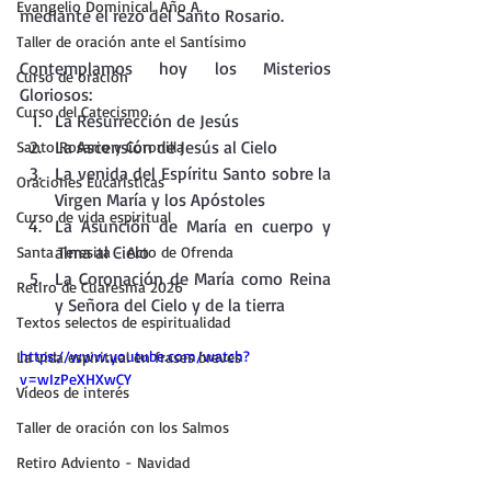
Evangelio Dominical. Año A.
mediante el rezo del Santo Rosario.
Taller de oración ante el Santísimo
Contemplamos hoy los Misterios 
Curso de oración
Gloriosos:
Curso del Catecismo
La Resurrección de Jesús
La Ascensión de Jesús al Cielo
Santo Rosario y Coronilla
La venida del Espíritu Santo sobre la 
Oraciones Eucarísticas
Virgen María y los Apóstoles
Curso de vida espiritual
La Asunción de María en cuerpo y 
alma al Cielo
Santa Teresita - Acto de Ofrenda
La Coronación de María como Reina 
Retiro de Cuaresma 2026
y Señora del Cielo y de la tierra
Textos selectos de espiritualidad
https://www.youtube.com/watch?
La vida espiritual en frases breves
v=wIzPeXHXwCY
Vídeos de interés
Taller de oración con los Salmos
Retiro Adviento - Navidad