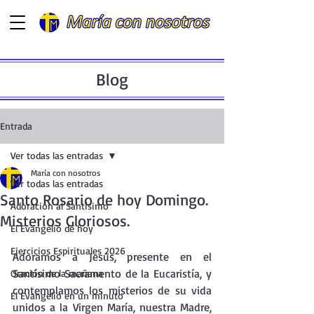
Blog
Entrada
Ver todas las entradas
María con nosotros
Ver todas las entradas
Santo Rosario de hoy Domingo.
Adoración al Santísimo
Misterios Gloriosos.
El Evangelio de hoy
Ejercicios Espirituales 2026
Adoramos a Jesús, presente en el  
Santísimo Sacramento de la Eucaristía, y 
Oración de la mañana
contemplamos los misterios de su vida 
El Evangelio en un minuto
unidos a la Virgen María, nuestra Madre, 