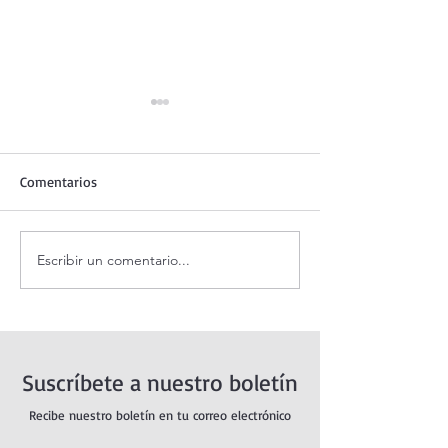
Comentarios
Escribir un comentario...
Coronilla de la Divina
Santo Rosario de
Misericordia.
sábado. Misterio
Suscríbete a nuestro boletín
Recibe nuestro boletín en tu correo electrónico