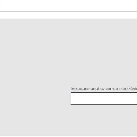
Santo Rosario de hoy viernes.
Coronilla de 
Misterios Dolorosos.
Misericordia.
Introduce aquí tu correo electróni