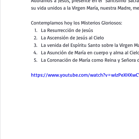
Adoramos a Jesús, presente en el  Santísimo Sacra
Curso de vida espiritual
Santa Teresita - Acto de Ofre
su vida unidos a la Virgen María, nuestra Madre, me
Contemplamos hoy los Misterios Gloriosos:
Textos selectos de espiritualidad
La vida espiritual en
La Resurrección de Jesús
La Ascensión de Jesús al Cielo
La venida del Espíritu Santo sobre la Virgen M
La Asunción de María en cuerpo y alma al Ciel
Taller de oración con los Salmos
Retiro Adviento - Na
La Coronación de María como Reina y Señora del
https://www.youtube.com/watch?v=wIzPeXHXwC
Meditaciones Semana Santa 2023
Semana Santa 2025
Vídeos de familia
Evangelio Dominical. Año B
Eva