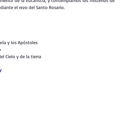
mento de la Eucaristía, y contemplamos los misterios de 
nda
Retiro de Cuaresma 2026
diante el rezo del Santo Rosario.
 frases breves
Vídeos de interés
aría y los Apóstoles
o
vidad
Ejercicios Esp. Cuaresma 2023
 Cielo y de la tierra
Y
Semana Santa 2024
Catecismo de la Iglesia Católica
ngelio Dominical. Año C