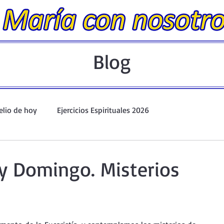
Blog
elio de hoy
Ejercicios Espirituales 2026
Evangelio Dominical. Año A.
Taller de oración ante el Santís
y Domingo. Misterios
io y Coronilla
Oraciones Eucarísticas