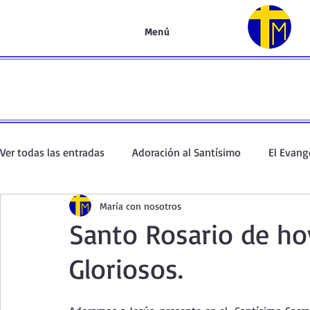
Menú
Ver todas las entradas
Adoración al Santísimo
El Evang
María con nosotros
Oración de la mañana
El Evangelio en un minuto
Santo Rosario de ho
Gloriosos.
Curso de oración
Curso del Catecismo
Santo Rosar