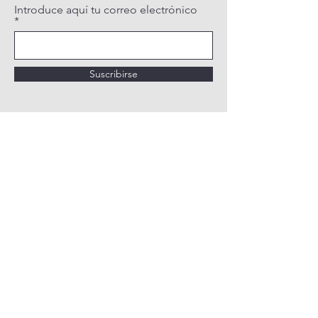
Introduce aquí tu correo electrónico
Suscribirse
POLÍTICA DE PRIVACIDAD
POLÍTICA DE COOKIES
AVISO LEGAL
QUIÉNES SOMOS