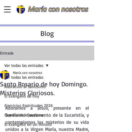
Blog
Entrada
Ver todas las entradas
María con nosotros
Ver todas las entradas
Santo Rosario de hoy Domingo.
Adoración al Santísimo
Misterios Gloriosos.
El Evangelio de hoy
Ejercicios Espirituales 2026
Adoramos a Jesús, presente en el  
Santísimo Sacramento de la Eucaristía, y 
Oración de la mañana
contemplamos los misterios de su vida 
El Evangelio en un minuto
unidos a la Virgen María, nuestra Madre, 