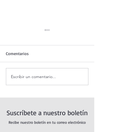
Comentarios
Escribir un comentario...
Coronilla de la Divina
Santo Rosario de
Misericordia.
sábado. Misterio
Suscríbete a nuestro boletín
Recibe nuestro boletín en tu correo electrónico