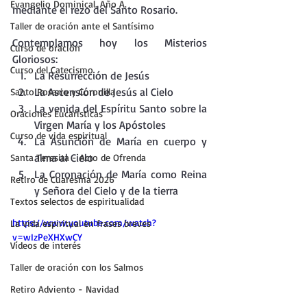
Evangelio Dominical. Año A.
mediante el rezo del Santo Rosario.
Taller de oración ante el Santísimo
Contemplamos hoy los Misterios 
Curso de oración
Gloriosos:
Curso del Catecismo
La Resurrección de Jesús
La Ascensión de Jesús al Cielo
Santo Rosario y Coronilla
La venida del Espíritu Santo sobre la 
Oraciones Eucarísticas
Virgen María y los Apóstoles
Curso de vida espiritual
La Asunción de María en cuerpo y 
alma al Cielo
Santa Teresita - Acto de Ofrenda
La Coronación de María como Reina 
Retiro de Cuaresma 2026
y Señora del Cielo y de la tierra
Textos selectos de espiritualidad
https://www.youtube.com/watch?
La vida espiritual en frases breves
v=wIzPeXHXwCY
Vídeos de interés
Taller de oración con los Salmos
Retiro Adviento - Navidad