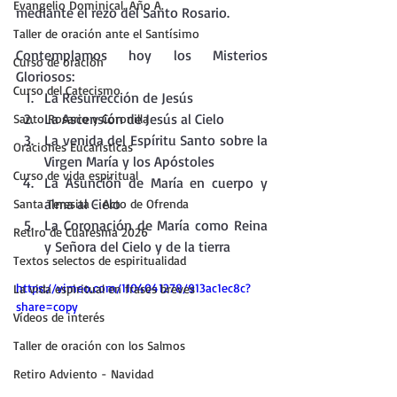
Evangelio Dominical. Año A.
mediante el rezo del Santo Rosario.
Taller de oración ante el Santísimo
Contemplamos hoy los Misterios 
Curso de oración
Gloriosos:
Curso del Catecismo
La Resurrección de Jesús
La Ascensión de Jesús al Cielo
Santo Rosario y Coronilla
La venida del Espíritu Santo sobre la 
Oraciones Eucarísticas
Virgen María y los Apóstoles
Curso de vida espiritual
La Asunción de María en cuerpo y 
alma al Cielo
Santa Teresita - Acto de Ofrenda
La Coronación de María como Reina 
Retiro de Cuaresma 2026
y Señora del Cielo y de la tierra
Textos selectos de espiritualidad
https://vimeo.com/1104041278/913ac1ec8c?
La vida espiritual en frases breves
share=copy
Vídeos de interés
Taller de oración con los Salmos
Retiro Adviento - Navidad