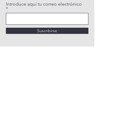
Introduce aquí tu correo electrónico
Suscribirse
POLÍTICA DE PRIVACIDAD
POLÍTICA DE COOKIES
AVISO LEGAL
QUIÉNES SOMOS