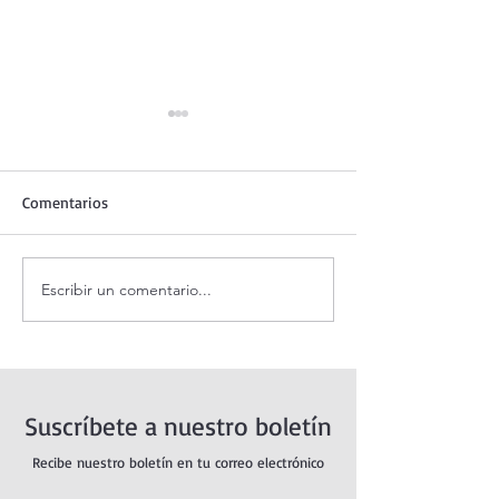
Comentarios
Escribir un comentario...
Santo Rosario de hoy
Coronilla de la Di
viernes. Misterios
Misericordia.
Dolorosos.
Suscríbete a nuestro boletín
Recibe nuestro boletín en tu correo electrónico