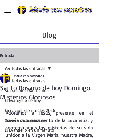
Blog
Entrada
Ver todas las entradas
María con nosotros
Ver todas las entradas
Santo Rosario de hoy Domingo.
Adoración al Santísimo
Misterios Gloriosos.
El Evangelio de hoy
Ejercicios Espirituales 2026
Adoramos a Jesús, presente en el  
Santísimo Sacramento de la Eucaristía, y 
Oración de la mañana
contemplamos los misterios de su vida 
El Evangelio en un minuto
unidos a la Virgen María, nuestra Madre, 