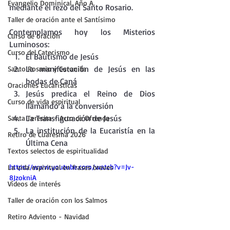
Evangelio Dominical. Año A.
mediante el rezo del Santo Rosario.
Taller de oración ante el Santísimo
Contemplamos hoy los Misterios 
Curso de oración
Luminosos:
Curso del Catecismo
El Bautismo de Jesús
La manifestación de Jesús en las 
Santo Rosario y Coronilla
bodas de Caná
Oraciones Eucarísticas
Jesús predica el Reino de Dios 
Curso de vida espiritual
llamando a la conversión
La Transfiguración de Jesús
Santa Teresita - Acto de Ofrenda
La institución de la Eucaristía en la 
Retiro de Cuaresma 2026
Última Cena
Textos selectos de espiritualidad
https://www.youtube.com/watch?v=Jv-
La vida espiritual en frases breves
8JzokniA
Vídeos de interés
Taller de oración con los Salmos
Retiro Adviento - Navidad