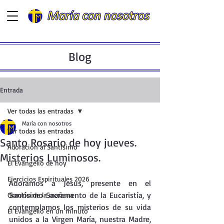
Blog
Entrada
Ver todas las entradas
María con nosotros
Ver todas las entradas
Santo Rosario de hoy jueves.
Adoración al Santísimo
Misterios Luminosos.
El Evangelio de hoy
Ejercicios Espirituales 2026
Adoramos a Jesús, presente en el  
Santísimo Sacramento de la Eucaristía, y 
Oración de la mañana
contemplamos los misterios de su vida 
El Evangelio en un minuto
unidos a la Virgen María, nuestra Madre, 