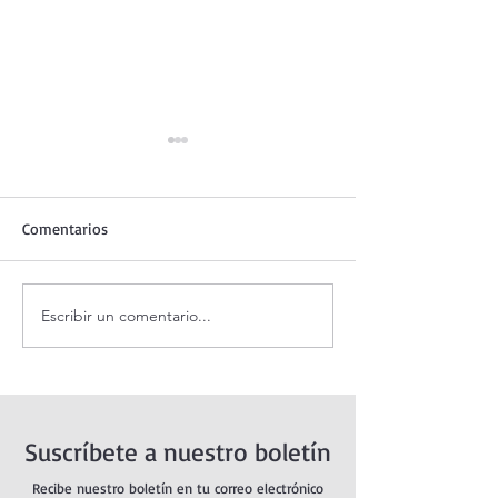
Comentarios
Escribir un comentario...
Santo Rosario de hoy
Coronilla de la Di
viernes. Misterios
Misericordia.
Dolorosos.
Suscríbete a nuestro boletín
Recibe nuestro boletín en tu correo electrónico