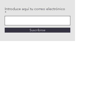
Introduce aquí tu correo electrónico
Suscribirse
POLÍTICA DE PRIVACIDAD
POLÍTICA DE COOKIES
AVISO LEGAL
QUIÉNES SOMOS