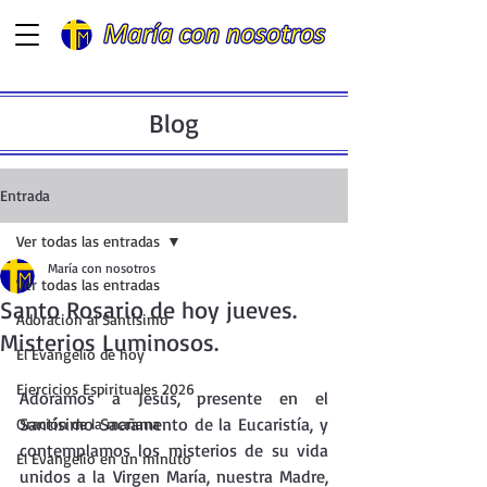
Blog
Entrada
Ver todas las entradas
María con nosotros
Ver todas las entradas
Santo Rosario de hoy jueves.
Adoración al Santísimo
Misterios Luminosos.
El Evangelio de hoy
Ejercicios Espirituales 2026
Adoramos a Jesús, presente en el  
Santísimo Sacramento de la Eucaristía, y 
Oración de la mañana
contemplamos los misterios de su vida 
El Evangelio en un minuto
unidos a la Virgen María, nuestra Madre, 