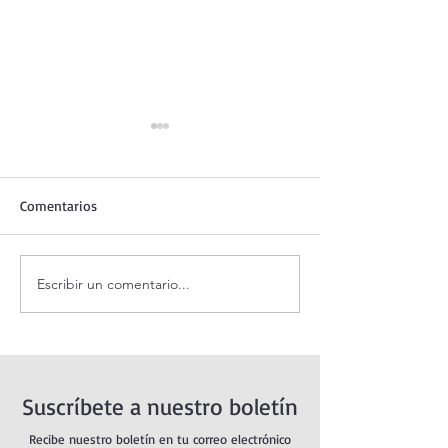
Comentarios
Escribir un comentario...
Santo Rosario de hoy
Coronilla de la Di
jueves. Misterios
Misericordia.
Luminosos.
Suscríbete a nuestro boletín
Recibe nuestro boletín en tu correo electrónico