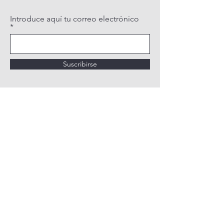
Introduce aquí tu correo electrónico
Suscribirse
POLÍTICA DE PRIVACIDAD
POLÍTICA DE COOKIES
AVISO LEGAL
QUIÉNES SOMOS