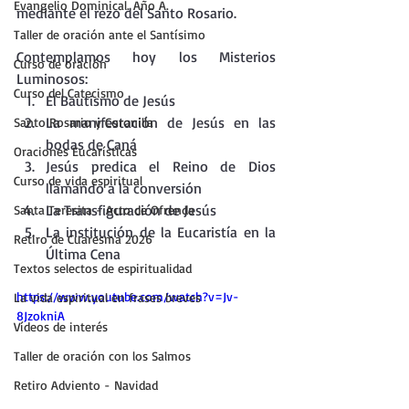
Evangelio Dominical. Año A.
mediante el rezo del Santo Rosario.
Taller de oración ante el Santísimo
Contemplamos hoy los Misterios 
Curso de oración
Luminosos:
Curso del Catecismo
El Bautismo de Jesús
La manifestación de Jesús en las 
Santo Rosario y Coronilla
bodas de Caná
Oraciones Eucarísticas
Jesús predica el Reino de Dios 
Curso de vida espiritual
llamando a la conversión
La Transfiguración de Jesús
Santa Teresita - Acto de Ofrenda
La institución de la Eucaristía en la 
Retiro de Cuaresma 2026
Última Cena
Textos selectos de espiritualidad
https://www.youtube.com/watch?v=Jv-
La vida espiritual en frases breves
8JzokniA
Vídeos de interés
Taller de oración con los Salmos
Retiro Adviento - Navidad