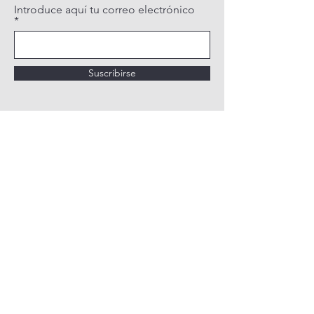
Introduce aquí tu correo electrónico
Suscribirse
POLÍTICA DE PRIVACIDAD
POLÍTICA DE COOKIES
AVISO LEGAL
QUIÉNES SOMOS