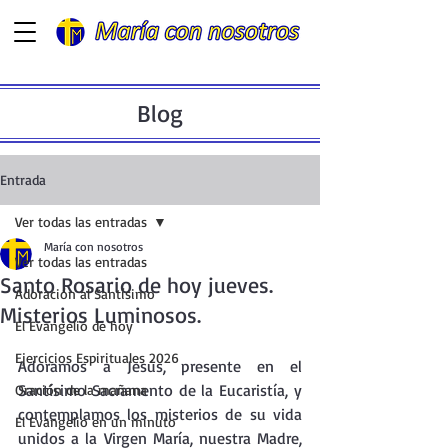
Blog
Entrada
Ver todas las entradas
María con nosotros
Ver todas las entradas
Santo Rosario de hoy jueves.
Adoración al Santísimo
Misterios Luminosos.
El Evangelio de hoy
Ejercicios Espirituales 2026
Adoramos a Jesús, presente en el  
Santísimo Sacramento de la Eucaristía, y 
Oración de la mañana
contemplamos los misterios de su vida 
El Evangelio en un minuto
unidos a la Virgen María, nuestra Madre, 