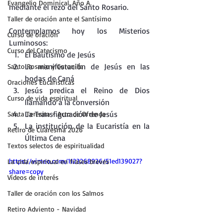
Evangelio Dominical. Año A.
mediante el rezo del Santo Rosario.
Taller de oración ante el Santísimo
Contemplamos hoy los Misterios 
Curso de oración
Luminosos:
Curso del Catecismo
El Bautismo de Jesús
La manifestación de Jesús en las 
Santo Rosario y Coronilla
bodas de Caná
Oraciones Eucarísticas
Jesús predica el Reino de Dios 
Curso de vida espiritual
llamando a la conversión
La Transfiguración de Jesús
Santa Teresita - Acto de Ofrenda
La institución de la Eucaristía en la 
Retiro de Cuaresma 2026
Última Cena
Textos selectos de espiritualidad
https://vimeo.com/1123268926/51ed139027?
La vida espiritual en frases breves
share=copy
Vídeos de interés
Taller de oración con los Salmos
Retiro Adviento - Navidad