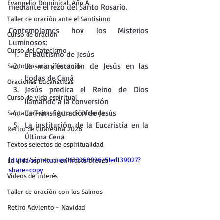
Evangelio Dominical. Año A.
mediante el rezo del Santo Rosario.
Taller de oración ante el Santísimo
Contemplamos hoy los Misterios 
Curso de oración
Luminosos:
Curso del Catecismo
El Bautismo de Jesús
La manifestación de Jesús en las 
Santo Rosario y Coronilla
bodas de Caná
Oraciones Eucarísticas
Jesús predica el Reino de Dios 
Curso de vida espiritual
llamando a la conversión
La Transfiguración de Jesús
Santa Teresita - Acto de Ofrenda
La institución de la Eucaristía en la 
Retiro de Cuaresma 2026
Última Cena
Textos selectos de espiritualidad
https://vimeo.com/1123268926/51ed139027?
La vida espiritual en frases breves
share=copy
Vídeos de interés
Taller de oración con los Salmos
Retiro Adviento - Navidad