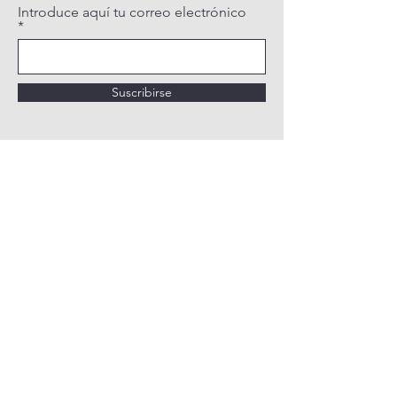
Introduce aquí tu correo electrónico
Suscribirse
POLÍTICA DE PRIVACIDAD
POLÍTICA DE COOKIES
AVISO LEGAL
QUIÉNES SOMOS