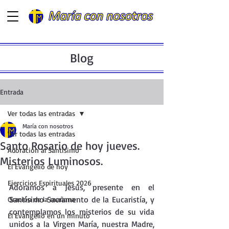
Blog
Entrada
Ver todas las entradas
María con nosotros
Ver todas las entradas
Santo Rosario de hoy jueves.
Adoración al Santísimo
Misterios Luminosos.
El Evangelio de hoy
Ejercicios Espirituales 2026
Adoramos a Jesús, presente en el  
Santísimo Sacramento de la Eucaristía, y 
Oración de la mañana
contemplamos los misterios de su vida 
El Evangelio en un minuto
unidos a la Virgen María, nuestra Madre, 