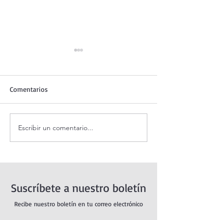
Comentarios
Escribir un comentario...
Santo Rosario de hoy
Coronilla de la Di
jueves. Misterios
Misericordia.
Luminosos.
Suscríbete a nuestro boletín
Recibe nuestro boletín en tu correo electrónico