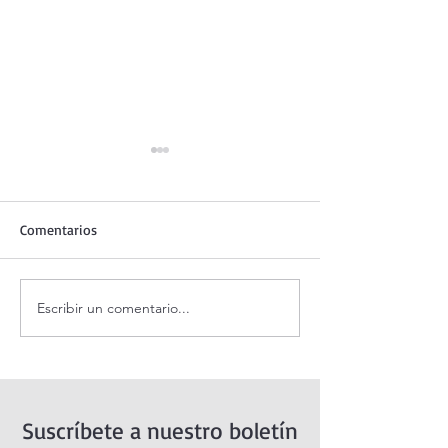
Comentarios
Escribir un comentario...
Coronilla de la Divina
Santo Rosario de
Misericordia.
Domingo. Mister
Gloriosos.
Suscríbete a nuestro boletín