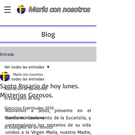
Blog
Entrada
Ver todas las entradas
María con nosotros
Ver todas las entradas
Santo Rosario de hoy lunes.
Adoración al Santísimo
Misterios Gozosos.
El Evangelio de hoy
Ejercicios Espirituales 2026
Adoramos a Jesús, presente en el  
Santísimo Sacramento de la Eucaristía, y 
Oración de la mañana
contemplamos los misterios de su vida 
El Evangelio en un minuto
unidos a la Virgen María, nuestra Madre, 