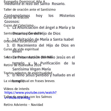
Evangelio Dominical. Año A.
mediante el rezo del Santo  Rosario.
Taller de oración ante el Santísimo
Contemplamos hoy los Misterios 
Curso de oración
Gozosos:
Curso del Catecismo
La Anunciación del ángel a María y la 
Encarnación del Hijo de Dios
Santo Rosario y Coronilla
La Visitación de María a Santa Isabel
Oraciones Eucarísticas
El Nacimiento del Hijo de Dios en 
Curso de vida espiritual
Belén
La Presentación del Niño Jesús en el 
Santa Teresita - Acto de Ofrenda
templo y la Purificación de la 
Retiro de Cuaresma 2026
Santísima Virgen María
Textos selectos de espiritualidad
El Niño Jesús perdido y hallado en el 
templo
La vida espiritual en frases breves
Vídeos de interés
https://www.youtube.com/watch?
Taller de oración con los Salmos
v=1MEw9EVrM8g
Retiro Adviento - Navidad