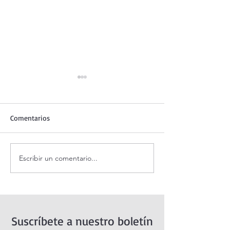
Comentarios
Escribir un comentario...
Santo Rosario de hoy
Coronilla de la Di
viernes. Misterios
Misericordia.
Dolorosos.
Suscríbete a nuestro boletín