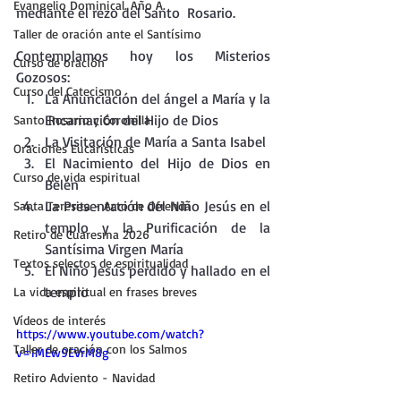
Evangelio Dominical. Año A.
mediante el rezo del Santo  Rosario.
Taller de oración ante el Santísimo
Contemplamos hoy los Misterios 
Curso de oración
Gozosos:
Curso del Catecismo
La Anunciación del ángel a María y la 
Encarnación del Hijo de Dios
Santo Rosario y Coronilla
La Visitación de María a Santa Isabel
Oraciones Eucarísticas
El Nacimiento del Hijo de Dios en 
Curso de vida espiritual
Belén
La Presentación del Niño Jesús en el 
Santa Teresita - Acto de Ofrenda
templo y la Purificación de la 
Retiro de Cuaresma 2026
Santísima Virgen María
Textos selectos de espiritualidad
El Niño Jesús perdido y hallado en el 
templo
La vida espiritual en frases breves
Vídeos de interés
https://www.youtube.com/watch?
Taller de oración con los Salmos
v=1MEw9EVrM8g
Retiro Adviento - Navidad