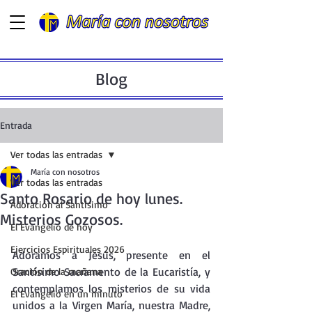
Blog
Entrada
Ver todas las entradas
María con nosotros
Ver todas las entradas
Santo Rosario de hoy lunes.
Adoración al Santísimo
Misterios Gozosos.
El Evangelio de hoy
Ejercicios Espirituales 2026
Adoramos a Jesús, presente en el  
Santísimo Sacramento de la Eucaristía, y 
Oración de la mañana
contemplamos los misterios de su vida 
El Evangelio en un minuto
unidos a la Virgen María, nuestra Madre, 