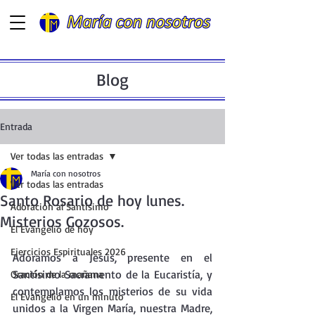
Blog
Entrada
Ver todas las entradas
María con nosotros
Ver todas las entradas
Santo Rosario de hoy lunes.
Adoración al Santísimo
Misterios Gozosos.
El Evangelio de hoy
Ejercicios Espirituales 2026
Adoramos a Jesús, presente en el  
Santísimo Sacramento de la Eucaristía, y 
Oración de la mañana
contemplamos los misterios de su vida 
El Evangelio en un minuto
unidos a la Virgen María, nuestra Madre, 