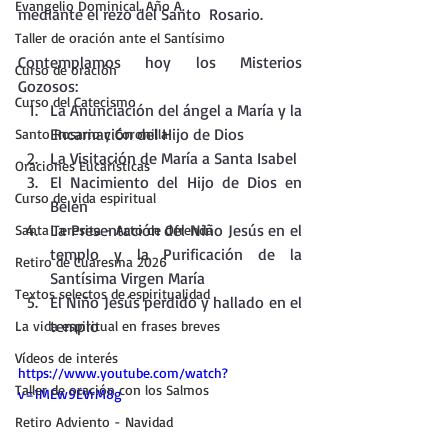
Evangelio Dominical. Año A.
mediante el rezo del Santo  Rosario.
Taller de oración ante el Santísimo
Contemplamos hoy los Misterios 
Curso de oración
Gozosos:
Curso del Catecismo
La Anunciación del ángel a María y la 
Encarnación del Hijo de Dios
Santo Rosario y Coronilla
La Visitación de María a Santa Isabel
Oraciones Eucarísticas
El Nacimiento del Hijo de Dios en 
Curso de vida espiritual
Belén
La Presentación del Niño Jesús en el 
Santa Teresita - Acto de Ofrenda
templo y la Purificación de la 
Retiro de Cuaresma 2026
Santísima Virgen María
Textos selectos de espiritualidad
El Niño Jesús perdido y hallado en el 
templo
La vida espiritual en frases breves
Vídeos de interés
https://www.youtube.com/watch?
Taller de oración con los Salmos
v=1MEw9EVrM8g
Retiro Adviento - Navidad