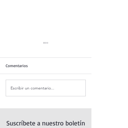
Comentarios
Escribir un comentario...
Santo Rosario de hoy
Coronilla de la Di
viernes. Misterios
Misericordia.
Dolorosos.
Suscríbete a nuestro boletín