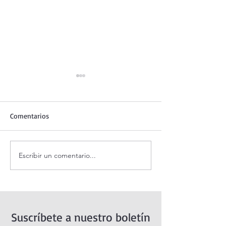
Comentarios
Escribir un comentario...
Coronilla de la Divina
Santo Rosario de
Misericordia.
sábado. Misterio
Suscríbete a nuestro boletín