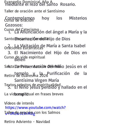
Evangelio Dominical. Año A.
mediante el rezo del Santo  Rosario.
Taller de oración ante el Santísimo
Contemplamos hoy los Misterios 
Curso de oración
Gozosos:
Curso del Catecismo
La Anunciación del ángel a María y la 
Encarnación del Hijo de Dios
Santo Rosario y Coronilla
La Visitación de María a Santa Isabel
Oraciones Eucarísticas
El Nacimiento del Hijo de Dios en 
Curso de vida espiritual
Belén
La Presentación del Niño Jesús en el 
Santa Teresita - Acto de Ofrenda
templo y la Purificación de la 
Retiro de Cuaresma 2026
Santísima Virgen María
Textos selectos de espiritualidad
El Niño Jesús perdido y hallado en el 
templo
La vida espiritual en frases breves
Vídeos de interés
https://www.youtube.com/watch?
Taller de oración con los Salmos
v=1MEw9EVrM8g
Retiro Adviento - Navidad