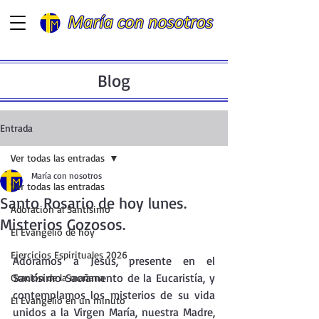
Blog
Entrada
Ver todas las entradas
María con nosotros
Ver todas las entradas
Santo Rosario de hoy lunes.
Adoración al Santísimo
Misterios Gozosos.
El Evangelio de hoy
Ejercicios Espirituales 2026
Adoramos a Jesús, presente en el  
Santísimo Sacramento de la Eucaristía, y 
Oración de la mañana
contemplamos los misterios de su vida 
El Evangelio en un minuto
unidos a la Virgen María, nuestra Madre, 