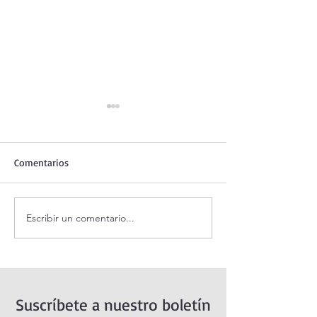
Comentarios
Escribir un comentario...
Santo Rosario de hoy
Coronilla de la Di
jueves. Misterios
Misericordia.
Luminosos.
Suscríbete a nuestro boletín