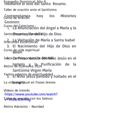
Evangelio Dominical. Año A.
mediante el rezo del Santo  Rosario.
Taller de oración ante el Santísimo
Contemplamos hoy los Misterios 
Curso de oración
Gozosos:
Curso del Catecismo
La Anunciación del ángel a María y la 
Encarnación del Hijo de Dios
Santo Rosario y Coronilla
La Visitación de María a Santa Isabel
Oraciones Eucarísticas
El Nacimiento del Hijo de Dios en 
Curso de vida espiritual
Belén
La Presentación del Niño Jesús en el 
Santa Teresita - Acto de Ofrenda
templo y la Purificación de la 
Retiro de Cuaresma 2026
Santísima Virgen María
Textos selectos de espiritualidad
El Niño Jesús perdido y hallado en el 
templo
La vida espiritual en frases breves
Vídeos de interés
https://www.youtube.com/watch?
Taller de oración con los Salmos
v=1MEw9EVrM8g
Retiro Adviento - Navidad