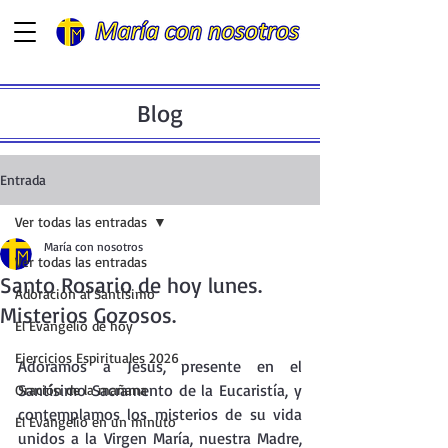
Blog
Entrada
Ver todas las entradas
María con nosotros
Ver todas las entradas
Santo Rosario de hoy lunes.
Adoración al Santísimo
Misterios Gozosos.
El Evangelio de hoy
Ejercicios Espirituales 2026
Adoramos a Jesús, presente en el  
Santísimo Sacramento de la Eucaristía, y 
Oración de la mañana
contemplamos los misterios de su vida 
El Evangelio en un minuto
unidos a la Virgen María, nuestra Madre, 