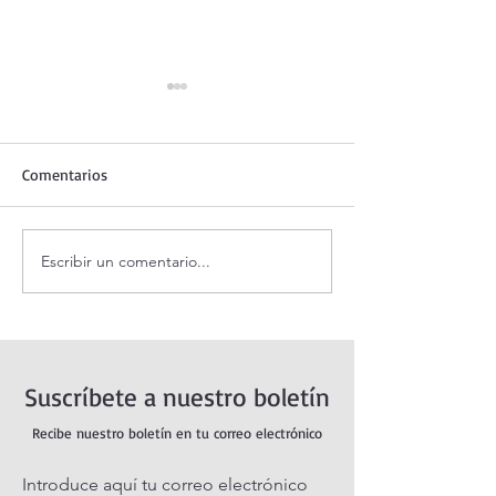
Comentarios
Escribir un comentario...
Coronilla de la Divina
Santo Rosario de
Misericordia.
jueves. Misterios
Luminosos.
Suscríbete a nuestro boletín
Recibe nuestro boletín en tu correo electrónico
Introduce aquí tu correo electrónico