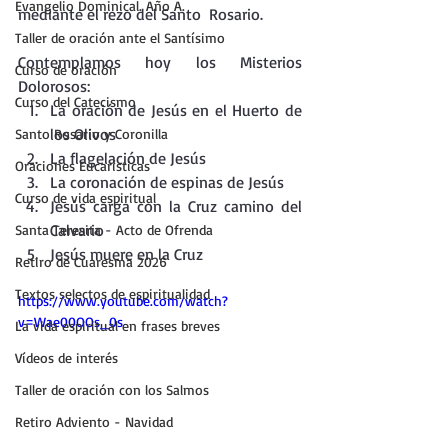
Evangelio Dominical. Año A.
mediante el rezo del Santo  Rosario.
Taller de oración ante el Santísimo
Contemplamos hoy los Misterios 
Curso de oración
Dolorosos:
Curso del Catecismo
La oración de Jesús en el Huerto de 
los Olivos
Santo Rosario y Coronilla
La flagelación de Jesús
Oraciones Eucarísticas
La coronación de espinas de Jesús
Curso de vida espiritual
Jesús carga con la Cruz camino del 
Calvario
Santa Teresita - Acto de Ofrenda
Jesús muere en la Cruz
Retiro de Cuaresma 2026
Textos selectos de espiritualidad
https://www.youtube.com/watch?
v=Wae00OOs_0s
La vida espiritual en frases breves
Vídeos de interés
Taller de oración con los Salmos
Retiro Adviento - Navidad