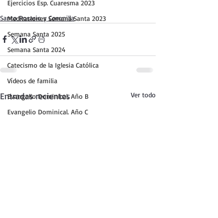
Ejercicios Esp. Cuaresma 2023
Santo Rosario y Coronilla
Meditaciones Semana Santa 2023
Semana Santa 2025
Semana Santa 2024
Catecismo de la Iglesia Católica
Vídeos de familia
Entradas recientes
Ver todo
Evangelio Dominical. Año B
Evangelio Dominical. Año C