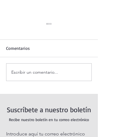
Comentarios
Escribir un comentario...
Santo Rosario de hoy
Coronilla de la Di
jueves. Misterios
Misericordia.
Luminosos.
Suscríbete a nuestro boletín
Recibe nuestro boletín en tu correo electrónico
Introduce aquí tu correo electrónico