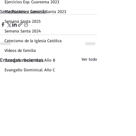
Ejercicios Esp. Cuaresma 2023
Santo Rosario y Coronilla
Meditaciones Semana Santa 2023
Semana Santa 2025
Semana Santa 2024
Catecismo de la Iglesia Católica
Vídeos de familia
Entradas recientes
Ver todo
Evangelio Dominical. Año B
Evangelio Dominical. Año C