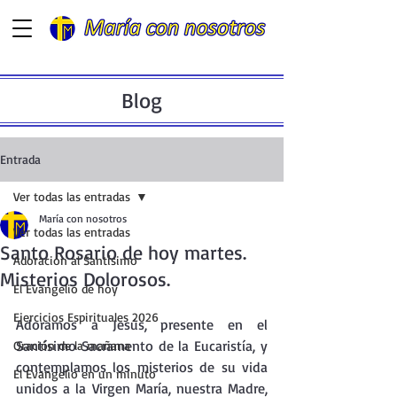
Blog
Entrada
Ver todas las entradas
María con nosotros
Ver todas las entradas
Santo Rosario de hoy martes.
Adoración al Santísimo
Misterios Dolorosos.
El Evangelio de hoy
Ejercicios Espirituales 2026
Adoramos a Jesús, presente en el  
Santísimo Sacramento de la Eucaristía, y 
Oración de la mañana
contemplamos los misterios de su vida 
El Evangelio en un minuto
unidos a la Virgen María, nuestra Madre, 