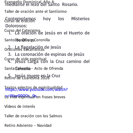
Evangelio Dominical. Año A.
mediante el rezo del Santo  Rosario.
Taller de oración ante el Santísimo
Contemplamos hoy los Misterios 
Curso de oración
Dolorosos:
Curso del Catecismo
La oración de Jesús en el Huerto de 
los Olivos
Santo Rosario y Coronilla
La flagelación de Jesús
Oraciones Eucarísticas
La coronación de espinas de Jesús
Curso de vida espiritual
Jesús carga con la Cruz camino del 
Calvario
Santa Teresita - Acto de Ofrenda
Jesús muere en la Cruz
Retiro de Cuaresma 2026
Textos selectos de espiritualidad
https://www.youtube.com/watch?
v=Wae00OOs_0s
La vida espiritual en frases breves
Vídeos de interés
Taller de oración con los Salmos
Retiro Adviento - Navidad