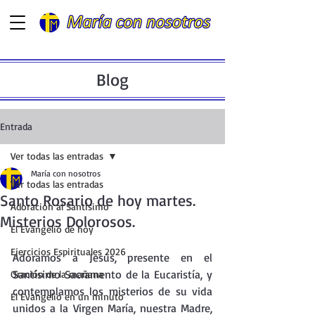
Blog
Entrada
Ver todas las entradas
María con nosotros
Ver todas las entradas
Santo Rosario de hoy martes.
Adoración al Santísimo
Misterios Dolorosos.
El Evangelio de hoy
Ejercicios Espirituales 2026
Adoramos a Jesús, presente en el  
Santísimo Sacramento de la Eucaristía, y 
Oración de la mañana
contemplamos los misterios de su vida 
El Evangelio en un minuto
unidos a la Virgen María, nuestra Madre, 