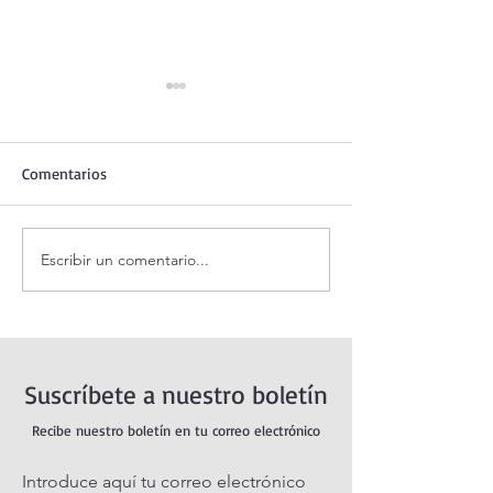
Comentarios
Escribir un comentario...
Santo Rosario de hoy
Coronilla de la Di
jueves. Misterios
Misericordia.
Luminosos.
Suscríbete a nuestro boletín
Recibe nuestro boletín en tu correo electrónico
Introduce aquí tu correo electrónico