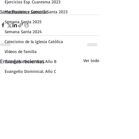
Ejercicios Esp. Cuaresma 2023
Santo Rosario y Coronilla
Meditaciones Semana Santa 2023
Semana Santa 2025
Semana Santa 2024
Catecismo de la Iglesia Católica
Vídeos de familia
Entradas recientes
Ver todo
Evangelio Dominical. Año B
Evangelio Dominical. Año C