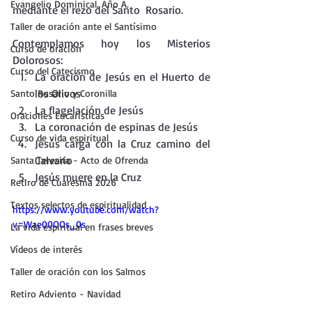
Evangelio Dominical. Año A.
mediante el rezo del Santo  Rosario.
Taller de oración ante el Santísimo
Contemplamos hoy los Misterios 
Curso de oración
Dolorosos:
Curso del Catecismo
La oración de Jesús en el Huerto de 
los Olivos
Santo Rosario y Coronilla
La flagelación de Jesús
Oraciones Eucarísticas
La coronación de espinas de Jesús
Curso de vida espiritual
Jesús carga con la Cruz camino del 
Calvario
Santa Teresita - Acto de Ofrenda
Jesús muere en la Cruz
Retiro de Cuaresma 2026
Textos selectos de espiritualidad
https://www.youtube.com/watch?
v=Wae00OOs_0s
La vida espiritual en frases breves
Vídeos de interés
Taller de oración con los Salmos
Retiro Adviento - Navidad