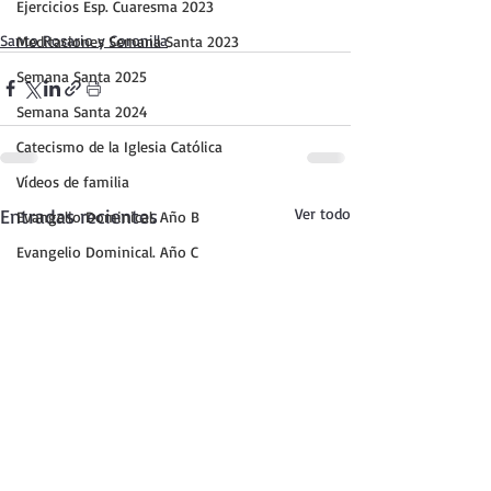
Ejercicios Esp. Cuaresma 2023
Santo Rosario y Coronilla
Meditaciones Semana Santa 2023
Semana Santa 2025
Semana Santa 2024
Catecismo de la Iglesia Católica
Vídeos de familia
Entradas recientes
Ver todo
Evangelio Dominical. Año B
Evangelio Dominical. Año C