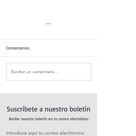
Comentarios
Escribir un comentario...
Santo Rosario de hoy
Coronilla de la Di
viernes. Misterios
Misericordia.
Dolorosos.
Suscríbete a nuestro boletín
Recibe nuestro boletín en tu correo electrónico
Introduce aquí tu correo electrónico