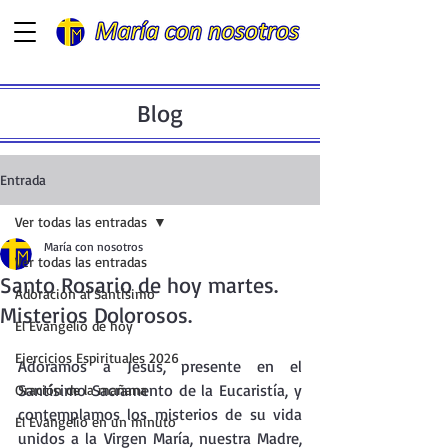
Blog
Entrada
Ver todas las entradas
María con nosotros
Ver todas las entradas
Santo Rosario de hoy martes.
Adoración al Santísimo
Misterios Dolorosos.
El Evangelio de hoy
Ejercicios Espirituales 2026
Adoramos a Jesús, presente en el  
Santísimo Sacramento de la Eucaristía, y 
Oración de la mañana
contemplamos los misterios de su vida 
El Evangelio en un minuto
unidos a la Virgen María, nuestra Madre, 