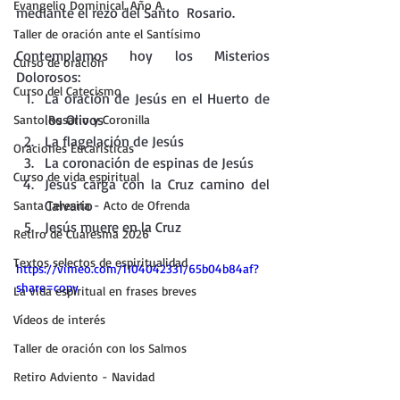
Evangelio Dominical. Año A.
mediante el rezo del Santo  Rosario.
Taller de oración ante el Santísimo
Contemplamos hoy los Misterios 
Curso de oración
Dolorosos:
Curso del Catecismo
La oración de Jesús en el Huerto de 
los Olivos
Santo Rosario y Coronilla
La flagelación de Jesús
Oraciones Eucarísticas
La coronación de espinas de Jesús
Curso de vida espiritual
Jesús carga con la Cruz camino del 
Calvario
Santa Teresita - Acto de Ofrenda
Jesús muere en la Cruz
Retiro de Cuaresma 2026
Textos selectos de espiritualidad
https://vimeo.com/1104042331/65b04b84af?
share=copy
La vida espiritual en frases breves
Vídeos de interés
Taller de oración con los Salmos
Retiro Adviento - Navidad