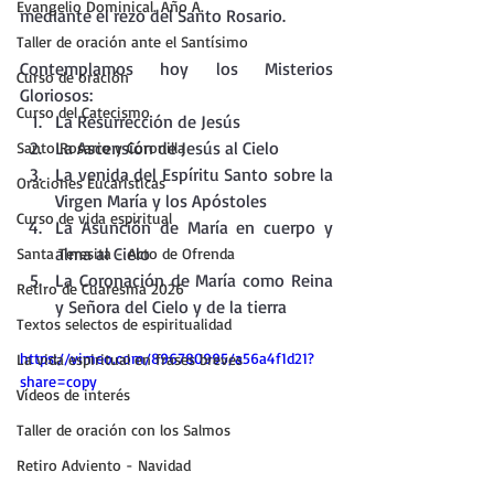
Evangelio Dominical. Año A.
mediante el rezo del Santo Rosario.
Taller de oración ante el Santísimo
Contemplamos hoy los Misterios 
Curso de oración
Gloriosos:
Curso del Catecismo
La Resurrección de Jesús
La Ascensión de Jesús al Cielo
Santo Rosario y Coronilla
La venida del Espíritu Santo sobre la 
Oraciones Eucarísticas
Virgen María y los Apóstoles
Curso de vida espiritual
La Asunción de María en cuerpo y 
alma al Cielo
Santa Teresita - Acto de Ofrenda
La Coronación de María como Reina 
Retiro de Cuaresma 2026
y Señora del Cielo y de la tierra
Textos selectos de espiritualidad
https://vimeo.com/896780995/a56a4f1d21?
La vida espiritual en frases breves
share=copy
Vídeos de interés
Taller de oración con los Salmos
Retiro Adviento - Navidad