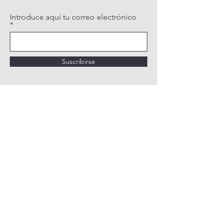
Introduce aquí tu correo electrónico
Suscribirse
POLÍTICA DE PRIVACIDAD
POLÍTICA DE COOKIES
AVISO LEGAL
QUIÉNES SOMOS