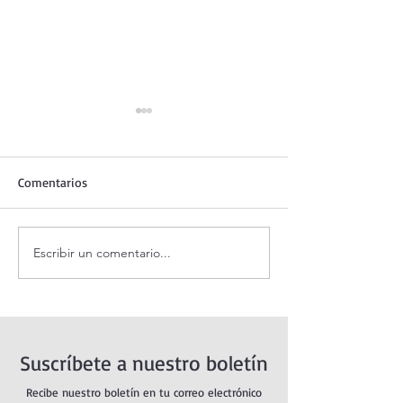
Comentarios
Escribir un comentario...
Oración de la mañana.
Adoración al San
Adoración con la Palabra.
vivo.
Domingo 19 del Tiempo
Ordinario. Año A.
Suscríbete a nuestro boletín
Recibe nuestro boletín en tu correo electrónico