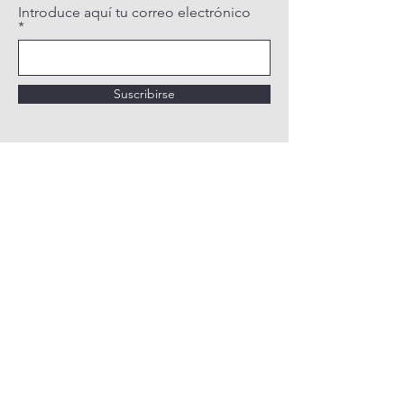
Introduce aquí tu correo electrónico
Suscribirse
POLÍTICA DE PRIVACIDAD
POLÍTICA DE COOKIES
AVISO LEGAL
QUIÉNES SOMOS