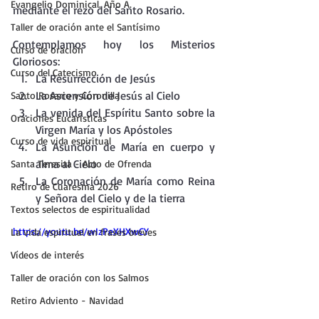
Evangelio Dominical. Año A.
mediante el rezo del Santo Rosario.
Taller de oración ante el Santísimo
Contemplamos hoy los Misterios 
Curso de oración
Gloriosos:
Curso del Catecismo
La Resurrección de Jesús
La Ascensión de Jesús al Cielo
Santo Rosario y Coronilla
La venida del Espíritu Santo sobre la 
Oraciones Eucarísticas
Virgen María y los Apóstoles
Curso de vida espiritual
La Asunción de María en cuerpo y 
alma al Cielo
Santa Teresita - Acto de Ofrenda
La Coronación de María como Reina 
Retiro de Cuaresma 2026
y Señora del Cielo y de la tierra
Textos selectos de espiritualidad
https://youtu.be/wIzPeXHXwCY
La vida espiritual en frases breves
Vídeos de interés
Taller de oración con los Salmos
Retiro Adviento - Navidad