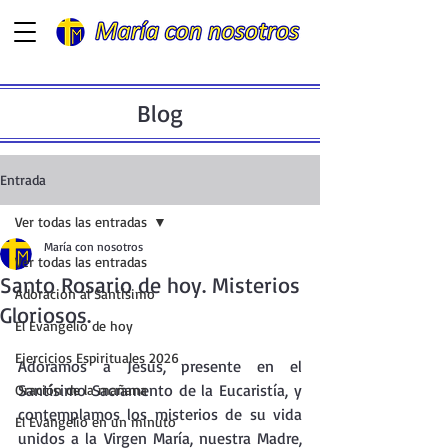
Blog
Entrada
Ver todas las entradas
María con nosotros
Ver todas las entradas
Santo Rosario de hoy. Misterios
Adoración al Santísimo
Gloriosos.
El Evangelio de hoy
Ejercicios Espirituales 2026
Adoramos a Jesús, presente en el  
Santísimo Sacramento de la Eucaristía, y 
Oración de la mañana
contemplamos los misterios de su vida 
El Evangelio en un minuto
unidos a la Virgen María, nuestra Madre, 