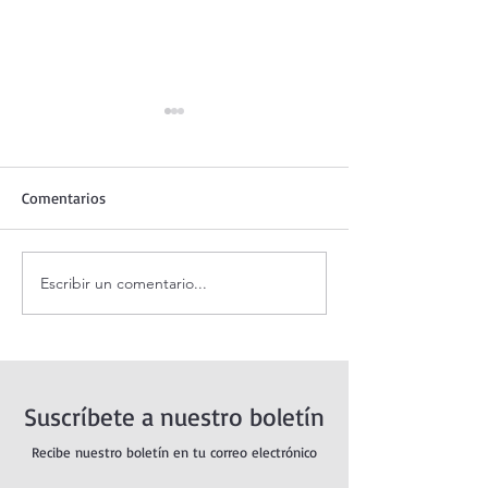
Comentarios
Escribir un comentario...
Adoración al Santísimo en
Oración de la ma
vivo.
agosto.
Suscríbete a nuestro boletín
Recibe nuestro boletín en tu correo electrónico