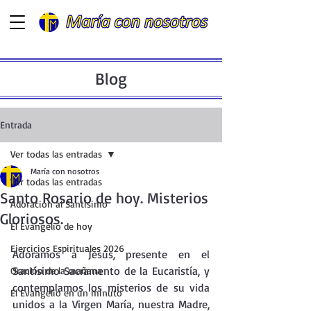
Blog
Entrada
Ver todas las entradas
María con nosotros
Ver todas las entradas
Santo Rosario de hoy. Misterios
Adoración al Santísimo
Gloriosos.
El Evangelio de hoy
Ejercicios Espirituales 2026
Adoramos a Jesús, presente en el  
Santísimo Sacramento de la Eucaristía, y 
Oración de la mañana
contemplamos los misterios de su vida 
El Evangelio en un minuto
unidos a la Virgen María, nuestra Madre, 