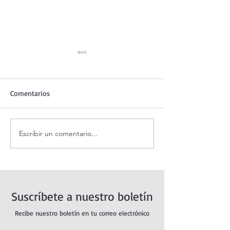
Comentarios
Escribir un comentario...
Santo Rosario de hoy
Coronilla de la Di
Domingo. Misterios
Misericordia.
Gloriosos.
Suscríbete a nuestro boletín
Recibe nuestro boletín en tu correo electrónico