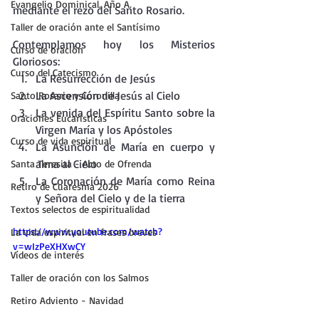
Evangelio Dominical. Año A.
mediante el rezo del Santo Rosario.
Taller de oración ante el Santísimo
Contemplamos hoy los Misterios 
Curso de oración
Gloriosos:
Curso del Catecismo
La Resurrección de Jesús
La Ascensión de Jesús al Cielo
Santo Rosario y Coronilla
La venida del Espíritu Santo sobre la 
Oraciones Eucarísticas
Virgen María y los Apóstoles
Curso de vida espiritual
La Asunción de María en cuerpo y 
alma al Cielo
Santa Teresita - Acto de Ofrenda
La Coronación de María como Reina 
Retiro de Cuaresma 2026
y Señora del Cielo y de la tierra
Textos selectos de espiritualidad
https://www.youtube.com/watch?
La vida espiritual en frases breves
v=wIzPeXHXwCY
Vídeos de interés
Taller de oración con los Salmos
Retiro Adviento - Navidad