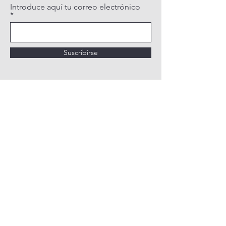
Introduce aquí tu correo electrónico
Suscribirse
POLÍTICA DE PRIVACIDAD
POLÍTICA DE COOKIES
AVISO LEGAL
QUIÉNES SOMOS