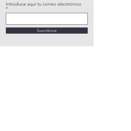
Introduce aquí tu correo electrónico
Suscribirse
POLÍTICA DE PRIVACIDAD
POLÍTICA DE COOKIES
AVISO LEGAL
QUIÉNES SOMOS