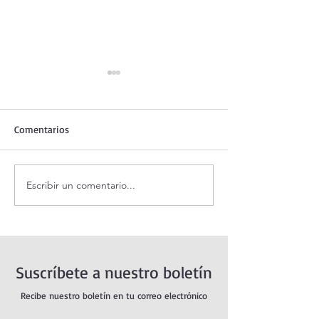
Comentarios
Escribir un comentario...
Oración de la mañana. 8 de
Adoración al San
agosto.
vivo / Perpetual
Live.
Suscríbete a nuestro boletín
Recibe nuestro boletín en tu correo electrónico