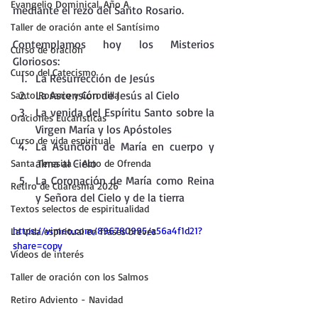
Evangelio Dominical. Año A.
mediante el rezo del Santo Rosario.
Taller de oración ante el Santísimo
Contemplamos hoy los Misterios 
Curso de oración
Gloriosos:
Curso del Catecismo
La Resurrección de Jesús
La Ascensión de Jesús al Cielo
Santo Rosario y Coronilla
La venida del Espíritu Santo sobre la 
Oraciones Eucarísticas
Virgen María y los Apóstoles
Curso de vida espiritual
La Asunción de María en cuerpo y 
alma al Cielo
Santa Teresita - Acto de Ofrenda
La Coronación de María como Reina 
Retiro de Cuaresma 2026
y Señora del Cielo y de la tierra
Textos selectos de espiritualidad
https://vimeo.com/896780995/a56a4f1d21?
La vida espiritual en frases breves
share=copy
Vídeos de interés
Taller de oración con los Salmos
Retiro Adviento - Navidad