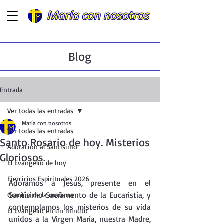
Blog
Entrada
Ver todas las entradas
María con nosotros
Ver todas las entradas
Santo Rosario de hoy. Misterios
Adoración al Santísimo
Gloriosos.
El Evangelio de hoy
Ejercicios Espirituales 2026
Adoramos a Jesús, presente en el  
Santísimo Sacramento de la Eucaristía, y 
Oración de la mañana
contemplamos los misterios de su vida 
El Evangelio en un minuto
unidos a la Virgen María, nuestra Madre, 