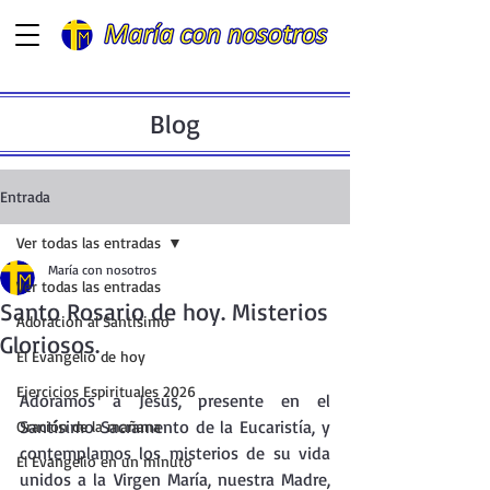
Blog
Entrada
Ver todas las entradas
María con nosotros
Ver todas las entradas
Santo Rosario de hoy. Misterios
Adoración al Santísimo
Gloriosos.
El Evangelio de hoy
Ejercicios Espirituales 2026
Adoramos a Jesús, presente en el  
Santísimo Sacramento de la Eucaristía, y 
Oración de la mañana
contemplamos los misterios de su vida 
El Evangelio en un minuto
unidos a la Virgen María, nuestra Madre, 