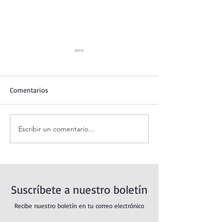
Comentarios
Escribir un comentario...
Adoración al Santísimo en
Oración de la ma
vivo.
agosto.
Suscríbete a nuestro boletín
Recibe nuestro boletín en tu correo electrónico