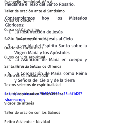
Evangelio Dominical. Año A.
mediante el rezo del Santo Rosario.
Taller de oración ante el Santísimo
Contemplamos hoy los Misterios 
Curso de oración
Gloriosos:
Curso del Catecismo
La Resurrección de Jesús
La Ascensión de Jesús al Cielo
Santo Rosario y Coronilla
La venida del Espíritu Santo sobre la 
Oraciones Eucarísticas
Virgen María y los Apóstoles
Curso de vida espiritual
La Asunción de María en cuerpo y 
alma al Cielo
Santa Teresita - Acto de Ofrenda
La Coronación de María como Reina 
Retiro de Cuaresma 2026
y Señora del Cielo y de la tierra
Textos selectos de espiritualidad
https://vimeo.com/896780995/a56a4f1d21?
La vida espiritual en frases breves
share=copy
Vídeos de interés
Taller de oración con los Salmos
Retiro Adviento - Navidad