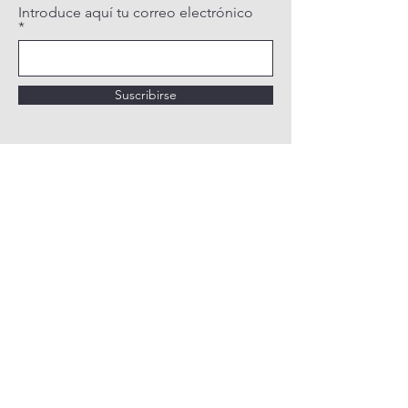
Introduce aquí tu correo electrónico
Suscribirse
POLÍTICA DE PRIVACIDAD
POLÍTICA DE COOKIES
AVISO LEGAL
QUIÉNES SOMOS