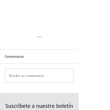
Comentarios
Escribir un comentario...
Adoración al Santísimo en
Oración de la ma
vivo / Perpetual Adoration
agosto.
Live.
Suscríbete a nuestro boletín