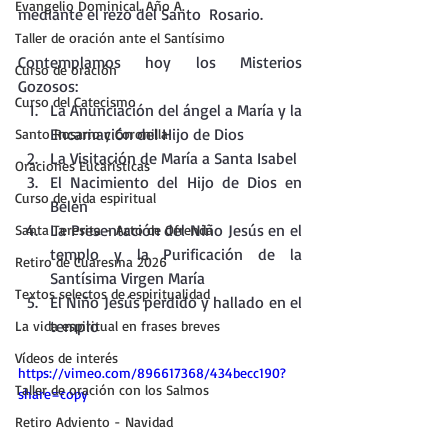
Evangelio Dominical. Año A.
mediante el rezo del Santo  Rosario.
Taller de oración ante el Santísimo
Contemplamos hoy los Misterios 
Curso de oración
Gozosos:
Curso del Catecismo
La Anunciación del ángel a María y la 
Encarnación del Hijo de Dios
Santo Rosario y Coronilla
La Visitación de María a Santa Isabel
Oraciones Eucarísticas
El Nacimiento del Hijo de Dios en 
Curso de vida espiritual
Belén
La Presentación del Niño Jesús en el 
Santa Teresita - Acto de Ofrenda
templo y la Purificación de la 
Retiro de Cuaresma 2026
Santísima Virgen María
Textos selectos de espiritualidad
El Niño Jesús perdido y hallado en el 
templo
La vida espiritual en frases breves
Vídeos de interés
https://vimeo.com/896617368/434becc190?
Taller de oración con los Salmos
share=copy
Retiro Adviento - Navidad