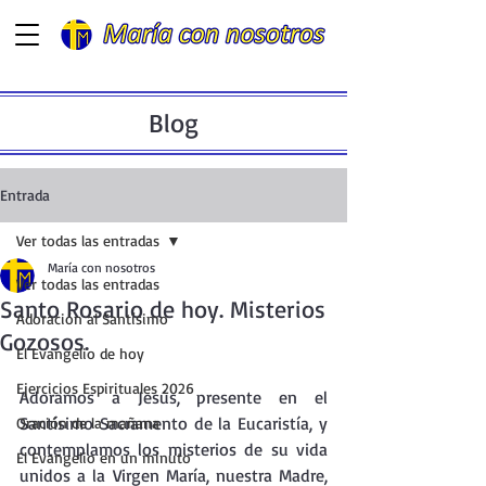
Blog
Entrada
Ver todas las entradas
María con nosotros
Ver todas las entradas
Santo Rosario de hoy. Misterios
Adoración al Santísimo
Gozosos.
El Evangelio de hoy
Ejercicios Espirituales 2026
Adoramos a Jesús, presente en el  
Santísimo Sacramento de la Eucaristía, y 
Oración de la mañana
contemplamos los misterios de su vida 
El Evangelio en un minuto
unidos a la Virgen María, nuestra Madre, 