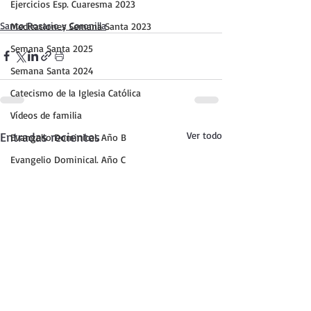
Ejercicios Esp. Cuaresma 2023
Santo Rosario y Coronilla
Meditaciones Semana Santa 2023
Semana Santa 2025
Semana Santa 2024
Catecismo de la Iglesia Católica
Vídeos de familia
Entradas recientes
Ver todo
Evangelio Dominical. Año B
Evangelio Dominical. Año C