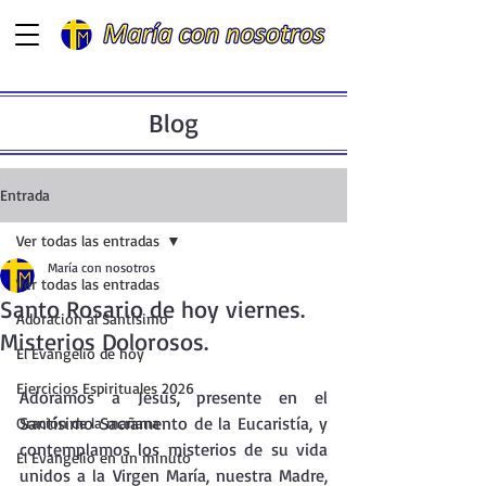
Blog
Entrada
Ver todas las entradas
María con nosotros
Ver todas las entradas
Santo Rosario de hoy viernes.
Adoración al Santísimo
Misterios Dolorosos.
El Evangelio de hoy
Ejercicios Espirituales 2026
Adoramos a Jesús, presente en el  
Santísimo Sacramento de la Eucaristía, y 
Oración de la mañana
contemplamos los misterios de su vida 
El Evangelio en un minuto
unidos a la Virgen María, nuestra Madre, 