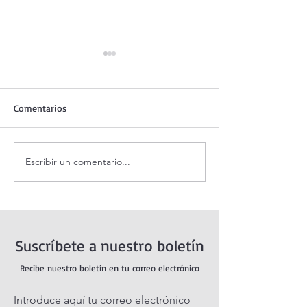
Comentarios
Escribir un comentario...
Santo Rosario de hoy
Coronilla de la Di
sábado. Misterios Gozosos.
Misericordia.
Suscríbete a nuestro boletín
Recibe nuestro boletín en tu correo electrónico
Introduce aquí tu correo electrónico