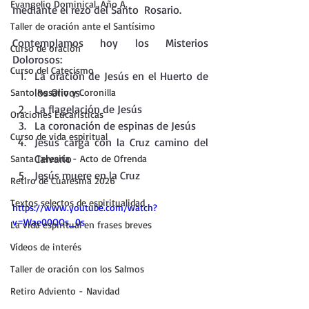
Evangelio Dominical. Año A.
mediante el rezo del Santo  Rosario.
Taller de oración ante el Santísimo
Contemplamos hoy los Misterios 
Curso de oración
Dolorosos:
Curso del Catecismo
La oración de Jesús en el Huerto de 
los Olivos
Santo Rosario y Coronilla
La flagelación de Jesús
Oraciones Eucarísticas
La coronación de espinas de Jesús
Curso de vida espiritual
Jesús carga con la Cruz camino del 
Calvario
Santa Teresita - Acto de Ofrenda
Jesús muere en la Cruz
Retiro de Cuaresma 2026
Textos selectos de espiritualidad
https://www.youtube.com/watch?
v=Wae00OOs_0s
La vida espiritual en frases breves
Vídeos de interés
Taller de oración con los Salmos
Retiro Adviento - Navidad