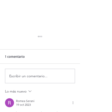
1 comentario
Escribir un comentario...
Adoración al Santísimo en
Oración de la ma
vivo / Perpetual Adoration
agosto.
Live.
Lo más nuevo
Romea Serani
19 oct 2023