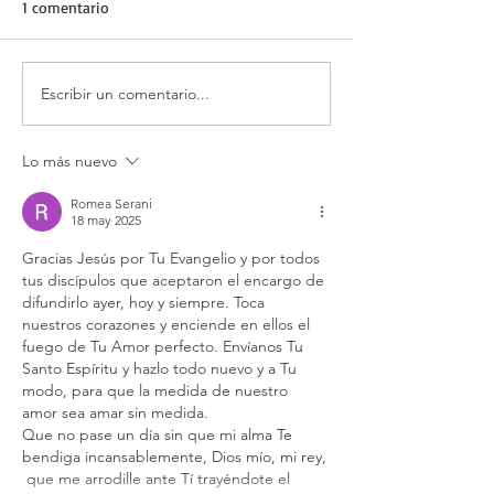
1 comentario
Escribir un comentario...
Adoración al Santísimo en
Oración de la ma
vivo.
agosto.
Lo más nuevo
Romea Serani
18 may 2025
Gracias Jesús por Tu Evangelio y por todos 
tus discípulos que aceptaron el encargo de 
difundirlo ayer, hoy y siempre. Toca 
nuestros corazones y enciende en ellos el 
fuego de Tu Amor perfecto. Envíanos Tu 
Santo Espíritu y hazlo todo nuevo y a Tu 
modo, para que la medida de nuestro 
amor sea amar sin medida.
Que no pase un día sin que mi alma Te 
bendiga incansablemente, Dios mío, mi rey, 
 que me arrodille ante Tí trayéndote el 