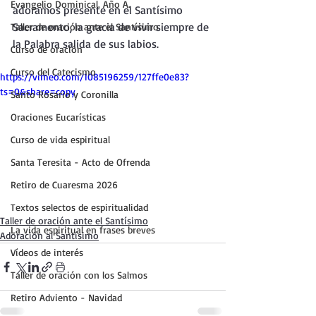
Evangelio Dominical. Año A.
adoramos presente en el Santísimo 
Sacramento, la gracia de vivir siempre de 
Taller de oración ante el Santísimo
la Palabra salida de sus labios.
Curso de oración
Curso del Catecismo
https://vimeo.com/1085196259/127ffe0e83?
ts=0&share=copy
Santo Rosario y Coronilla
Oraciones Eucarísticas
Curso de vida espiritual
Santa Teresita - Acto de Ofrenda
Retiro de Cuaresma 2026
Textos selectos de espiritualidad
Taller de oración ante el Santísimo
La vida espiritual en frases breves
Adoración al Santísimo
Vídeos de interés
Taller de oración con los Salmos
Retiro Adviento - Navidad