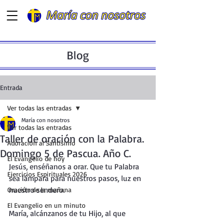
Blog
Entrada
Ver todas las entradas
María con nosotros
Ver todas las entradas
Taller de oración con la Palabra.
Adoración al Santísimo
Domingo 5 de Pascua. Año C.
El Evangelio de hoy
Jesús, enséñanos a orar. Que tu Palabra 
Ejercicios Espirituales 2026
sea lámpara para nuestros pasos, luz en 
nuestro sendero.
Oración de la mañana
El Evangelio en un minuto
María, alcánzanos de tu Hijo, al que 