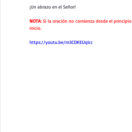
Curso de vida espiritual
Santa Teresita - Acto de Ofre
¡Un abrazo en el Señor!
NOTA
: Si la oración no comienza desde el principio
Textos selectos de espiritualidad
La vida espiritual en
inicio.
https://youtu.be/m3CDKEUqIcc
Taller de oración con los Salmos
Retiro Adviento - Na
Meditaciones Semana Santa 2023
Semana Santa 2025
Vídeos de familia
Evangelio Dominical. Año B
Eva