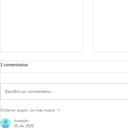
3 comentarios
Escribir un comentario...
Oración de la mañana. 8 de
Adoración al
Ordenar según:
Lo más nuevo
agosto.
vivo / Perpe
Live.
Invitado
25 dic 2025