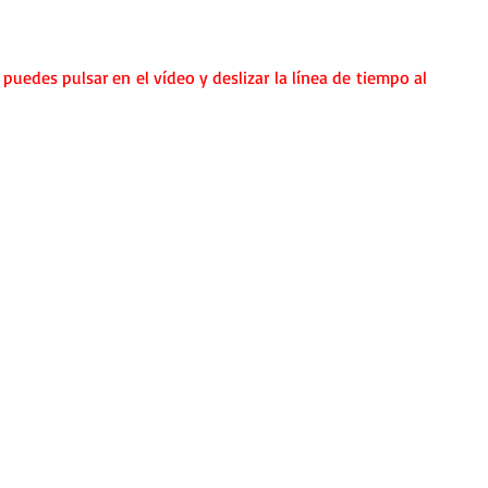
nda
Retiro de Cuaresma 2026
 puedes pulsar en el vídeo y deslizar la línea de tiempo al 
 frases breves
Vídeos de interés
vidad
Ejercicios Esp. Cuaresma 2023
Semana Santa 2024
Catecismo de la Iglesia Católica
ngelio Dominical. Año C