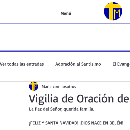
Menú
Ver todas las entradas
Adoración al Santísimo
El Evang
María con nosotros
Oración de la mañana
El Evangelio en un minuto
Vigilia de Oración de
La Paz del Señor, querida familia.
Curso de oración
Curso del Catecismo
Santo Rosar
¡FELIZ Y SANTA NAVIDAD! ¡DIOS NACE EN BELÉN!