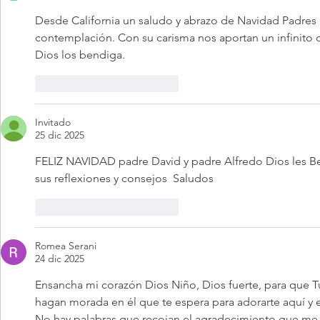
Desde California un saludo y abrazo de Navidad Padres
contemplación. Con su carisma nos aportan un infinito ca
Dios los bendiga. 
Me gusta
Reaccionar
Invitado
25 dic 2025
FELIZ NAVIDAD padre David y padre Alfredo Dios les Be
sus reflexiones y consejos  Saludos 
Me gusta
Reaccionar
Romea Serani
24 dic 2025
Ensancha mi corazón Dios Niño, Dios fuerte, para que Tu
hagan morada en él que te espera para adorarte aquí y e
No hay palabras que recojan el agradecimiento que me 