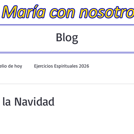
Blog
elio de hoy
Ejercicios Espirituales 2026
Evangelio Dominical. Año A.
Taller de oración ante el Santís
 la Navidad
io y Coronilla
Oraciones Eucarísticas