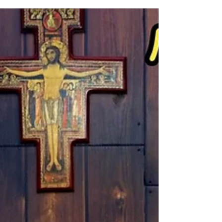
Domingo. Pero en otros permanece la tradición
de celebrarlo este jueves. Nuestra familia
espiritual, María con nosotros, ha nacido del
Corazón Eucarístico de Jesús y del Inmaculado
Corazón de María. Por eso os invitamos a
celebrar esta fiesta con especial gozo y gratitud.
¡Un abrazo muy grande para