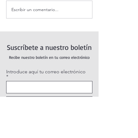
Escribir un comentario...
¡3 motivos para la
Evangelio de hoy
Transfiguración!
agosto 2026. La
Transfiguración 
(Mt 17,1-9)
Suscríbete a nuestro boletín
Recibe nuestro boletín en tu correo electrónico
Introduce aquí tu correo electrónico
Suscribirse