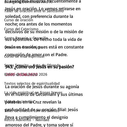
El Evangelio muestra frecuentemente a 
Evangelio Dominical. Año A.
Jesús en oración. Lo vemos retirarse en 
Taller de oración ante el Santísimo
soledad, con preferencia durante la 
Curso de oración
noche; ora antes de los momentos 
Curso del Catecismo
decisivos de su misión o de la misión de 
Santo Rosario y Coronilla
sus apóstoles. De hecho toda la vida de 
Jesús es oración, pues está en constante 
Oraciones Eucarísticas
comunión de amor con el Padre.
Curso de vida espiritual
Santa Teresita - Acto de Ofrenda
543. ¿Cómo oró Jesús en su pasión?   
2605-2606.2620
Retiro de Cuaresma 2026
Textos selectos de espiritualidad
La oración de Jesús durante su agonía 
La vida espiritual en frases breves
en el huerto de Getsemaní y sus últimas 
Vídeos de interés
palabras en la Cruz revelan la 
profundidad de su oración filial: Jesús 
Taller de oración con los Salmos
lleva a cumplimiento el designio 
Retiro Adviento - Navidad
amoroso del Padre, y toma sobre sí 