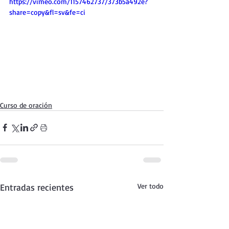
https://vimeo.com/1157462737/373b5a492e?
share=copy&fl=sv&fe=ci
Curso de oración
Entradas recientes
Ver todo