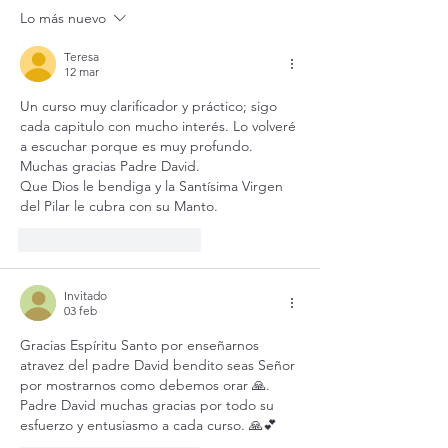
amor más grande.
profundo centro.
Lo más nuevo
Teresa
12 mar
Un curso muy clarificador y práctico; sigo 
cada capitulo con mucho interés. Lo volveré 
a escuchar porque es muy profundo. 
Muchas gracias Padre David.
Que Dios le bendiga y la Santísima Virgen 
del Pilar le cubra con su Manto.
Me gusta
Reaccionar
Invitado
03 feb
Gracias Espíritu Santo por enseñarnos 
atravez del padre David bendito seas Señor 
por mostrarnos como debemos orar 🙏. 
Padre David muchas gracias por todo su 
esfuerzo y entusiasmo a cada curso. 🙏💕