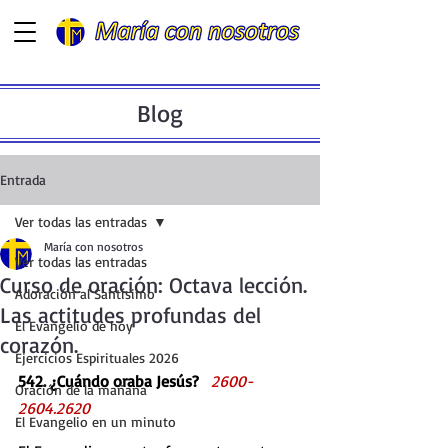
Blog
Entrada
Ver todas las entradas
María con nosotros
Ver todas las entradas
Curso de oración: Octava lección.
Adoración al Santísimo
Las actitudes profundas del
El Evangelio de hoy
corazón.
Ejercicios Espirituales 2026
542. ¿Cuándo oraba Jesús?   
2600-
Oración de la mañana
2604.2620 
El Evangelio en un minuto