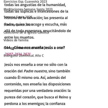
Ejercicios Esp. Cuaresma 2023
todas las angustias de la humanidad, 
Meditaciones Semana Santa 2023
todas las súplicas e intercesiones de la 
Semana Santa 2025
historia de la salvación; las presenta al 
Padre, quien las acoge y escucha, más 
Semana Santa 2024
allá de toda esperanza, resucitándolo de 
Catecismo de la Iglesia Católica
entre los muertos.
Vídeos de familia
544. ¿Cómo nos enseña Jesús a orar?   
Evangelio Dominical. Año B
2607-2614.2621
Evangelio Dominical. Año C
Jesús nos enseña a orar no sólo con la 
oración del 
Padre nuestro
, sino también 
cuando Él mismo ora. Así, además del 
contenido, nos enseña las disposiciones 
requeridas por una verdadera oración: la 
pureza del corazón, que busca el Reino y 
perdona a los enemigos; la confianza 