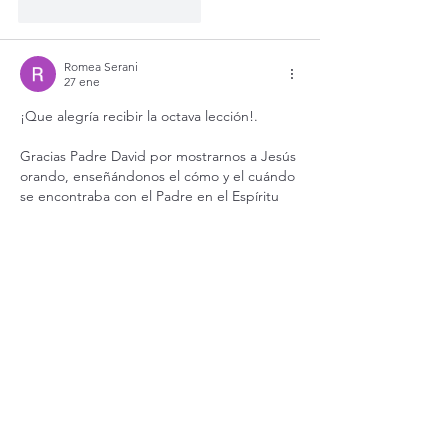
Me gusta
Reaccionar
Romea Serani
27 ene
¡Que alegría recibir la octava lección!.
Gracias Padre David por mostrarnos a Jesús 
orando, enseñándonos el cómo y el cuándo 
se encontraba con el Padre en el Espíritu 
Santo.  Que la Santísima Trinidad nos dé la 
gracia de dejarnos envolver en esta espiral 
de amor para que aprendamos a orar como 
Jesús mismo nos enseñó. Sus subrayados y 
explicaciones son de buen recibo pues me 
ayudan a preparar mi corazón para que el 
Señor siga haciendo su obra de amo…
Mostrar más
Editado
Me gusta
Reaccionar