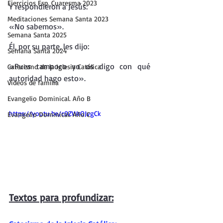
Ejercicios Esp. Cuaresma 2023
Y respondieron a Jesús:
Meditaciones Semana Santa 2023
«No sabemos».
Semana Santa 2025
Él, por su parte, les dijo:
Semana Santa 2024
«Pues tampoco yo os digo con qué 
Catecismo de la Iglesia Católica
autoridad hago esto».
Vídeos de familia
Evangelio Dominical. Año B
https://youtu.be/c0ZWrOJvgCk
Evangelio Dominical. Año C
Textos para profundizar: