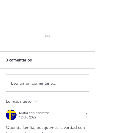
3 comentarios
Escribir un comentario...
¡3 motivos para la
Evangelio de hoy
Transfiguración!
agosto 2026. La
Transfiguración 
Lo más nuevo
(Mt 17,1-9)
María con nosotros
12 dic 2022
Querida familia, busquemos la verdad con 