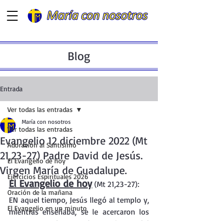
Blog
Entrada
Ver todas las entradas
María con nosotros
Ver todas las entradas
Evangelio 12 diciembre 2022 (Mt
Adoración al Santísimo
21,23-27) Padre David de Jesús.
El Evangelio de hoy
Virgen María de Guadalupe.
Ejercicios Espirituales 2026
El Evangelio de hoy
 (Mt 21,23-27):
Oración de la mañana
EN aquel tiempo, Jesús llegó al templo y, 
El Evangelio en un minuto
mientras enseñaba, se le acercaron los 