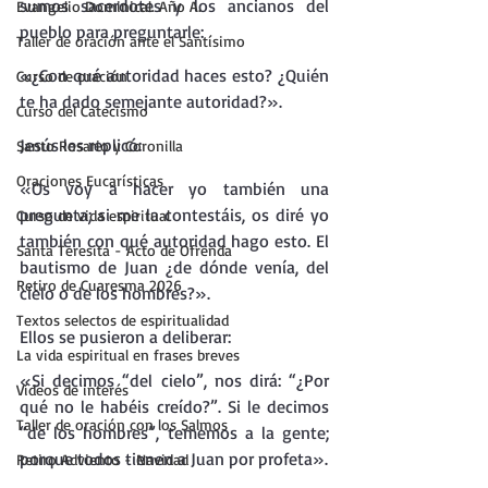
sumos sacerdotes y los ancianos del 
Evangelio Dominical. Año A.
pueblo para preguntarle:
Taller de oración ante el Santísimo
«¿Con qué autoridad haces esto? ¿Quién 
Curso de oración
te ha dado semejante autoridad?».
Curso del Catecismo
Jesús les replicó:
Santo Rosario y Coronilla
Oraciones Eucarísticas
«Os voy a hacer yo también una 
pregunta; si me la contestáis, os diré yo 
Curso de vida espiritual
también con qué autoridad hago esto. El 
Santa Teresita - Acto de Ofrenda
bautismo de Juan ¿de dónde venía, del 
Retiro de Cuaresma 2026
cielo o de los hombres?».
Textos selectos de espiritualidad
Ellos se pusieron a deliberar:
La vida espiritual en frases breves
«Si decimos “del cielo”, nos dirá: “¿Por 
Vídeos de interés
qué no le habéis creído?”. Si le decimos 
Taller de oración con los Salmos
“de los hombres”, tememos a la gente; 
porque todos tienen a Juan por profeta».
Retiro Adviento - Navidad