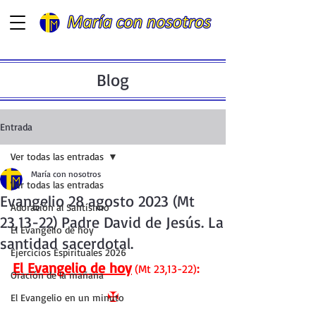
Blog
Entrada
Ver todas las entradas
María con nosotros
Ver todas las entradas
Evangelio 28 agosto 2023 (Mt
Adoración al Santísimo
23,13-22) Padre David de Jesús. La
El Evangelio de hoy
santidad sacerdotal.
Ejercicios Espirituales 2026
El Evangelio de hoy
(Mt 23,13-22)
:
Oración de la mañana
✠
El Evangelio en un minuto