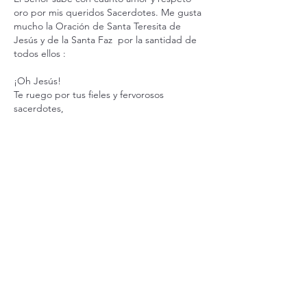
oro por mis queridos Sacerdotes. Me gusta 
mucho la Oración de Santa Teresita de 
Jesús y de la Santa Faz  por la santidad de 
todos ellos :
¡Oh Jesús!
Te ruego por tus fieles y fervorosos 
sacerdotes,
por tus sacerdotes tibios e infieles,
por tus sacerdotes que trabajan cerca o en 
lejanas misiones,
por tus sacerdotes que sufren tentación,
por tus sacerdotes que sufren soledad y 
desolación,
por tus jóvenes sacerdotes,
por…
Mostrar más
Me gusta
Reaccionar