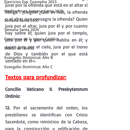
Ejercicios Esp. Cuaresma 2023
jurar por la ofrenda que está en el altar sí 
Meditaciones Semana Santa 2023
obliga”. ¡Ciegos! ¿Qué es más, la ofrenda 
o el altar que consagra la ofrenda? Quien 
Semana Santa 2025
jura por el altar, jura por él y por cuanto 
Semana Santa 2024
hay sobre él; quien jura por el templo, 
Catecismo de la Iglesia Católica
jura por él y por quien habita en él; y 
quien jura por el cielo, jura por el trono 
Vídeos de familia
de Dios y también por el que está 
Evangelio Dominical. Año B
sentado en él».
Evangelio Dominical. Año C
Textos para profundizar:
Concilio Vaticano II. Presbyterorum 
Ordinis:
12.
 Por el sacramento del orden, los 
presbíteros se identifican con Cristo 
Sacerdote, como ministros de la Cabeza, 
para la construcción y edificación de 