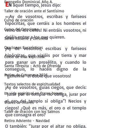
Evangelio Dominical. Año A.
E
N
 aquel tiempo, Jesús dijo:
Taller de oración ante el Santísimo
«¡Ay de vosotros, escribas y fariseos 
Curso de oración
hipócritas, que cerráis a los hombres el 
Curso del Catecismo
reino de los cielos! Ni entráis vosotros, ni 
dejáis entrar a los que quieren.
Santo Rosario y Coronilla
Oraciones Eucarísticas
¡Ay de vosotros, escribas y fariseos 
hipócritas, que viajáis por tierra y mar 
Curso de vida espiritual
para ganar un prosélito, y cuando lo 
Santa Teresita - Acto de Ofrenda
conseguís, lo hacéis digno de la 
Retiro de Cuaresma 2026
“gehenna” el doble que vosotros!
Textos selectos de espiritualidad
¡Ay de vosotros, guías ciegos, que decís: 
La vida espiritual en frases breves
“Jurar por el templo no obliga, jurar por 
el oro del templo sí obliga”! Necios y 
Vídeos de interés
ciegos! ¿Qué es más, el oro o el templo 
Taller de oración con los Salmos
que consagra el oro?
Retiro Adviento - Navidad
O también: “Jurar por el altar no obliga, 