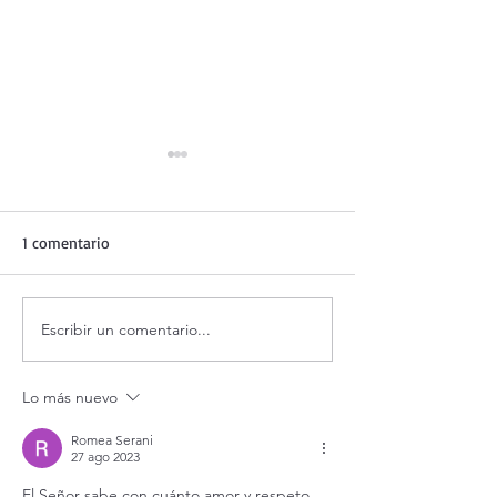
1 comentario
Escribir un comentario...
¡3 motivos para la
Evangelio de hoy
Transfiguración!
agosto 2026. La
Transfiguración 
Lo más nuevo
(Mt 17,1-9)
Romea Serani
27 ago 2023
El Señor sabe con cuánto amor y respeto 