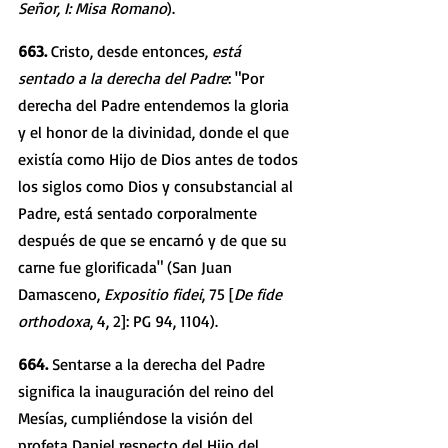
Señor, I: Misa Romano
). 
663. 
Cristo, desde entonces, 
está 
sentado a la derecha del Padre
: "Por 
derecha del Padre entendemos la gloria 
y el honor de la divinidad, donde el que 
existía como Hijo de Dios antes de todos 
los siglos como Dios y consubstancial al 
Padre, está sentado corporalmente 
después de que se encarnó y de que su 
carne fue glorificada" (San Juan 
Damasceno, 
Expositio fidei
, 75 [
De fide 
orthodoxa
, 4, 2]: PG 94, 1104). 
664. 
Sentarse a la derecha del Padre 
significa la inauguración del reino del 
Mesías, cumpliéndose la visión del 
profeta Daniel respecto del Hijo del 