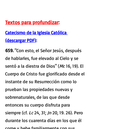
Textos para profundizar
:
Catecismo de la Iglesia Católica 
(descargar PDF)
:
659. 
"Con esto, el Señor Jesús, después 
de hablarles, fue elevado al Cielo y se 
sentó a la diestra de Dios" (
Mc 
16, 19). El 
Cuerpo de Cristo fue glorificado desde el 
instante de su Resurrección como lo 
prueban las propiedades nuevas y 
sobrenaturales, de las que desde 
entonces su cuerpo disfruta para 
siempre (cf. 
Lc 
24, 31; 
Jn 
20, 19. 26). Pero 
durante los cuarenta días en los que él 
come y bebe familiarmente con sus 