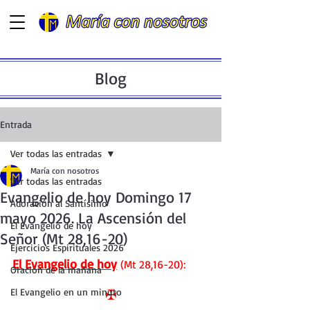
Blog
Entrada
Ver todas las entradas
María con nosotros
Ver todas las entradas
Evangelio de hoy Domingo 17
Adoración al Santísimo
mayo 2026. La Ascensión del
El Evangelio de hoy
Señor (Mt 28,16-20)
Ejercicios Espirituales 2026
El Evangelio de hoy
 (Mt 28,16-20):
Oración de la mañana
El Evangelio en un minuto
✠