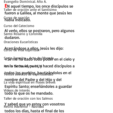
Evangelio Dominical. Año A.
E
N aquel tiempo, los once discípulos se 
Taller de oración ante el Santísimo
fueron a Galilea, al monte que Jesús les 
Curso de oración
había indicado.
Curso del Catecismo
Al verlo, ellos se postraron, pero algunos 
Santo Rosario y Coronilla
dudaron.
Oraciones Eucarísticas
Acercándose a ellos, Jesús les dijo:
Curso de vida espiritual
Santa Teresita - Acto de Ofrenda
«Se me ha dado todo poder en el cielo y 
en la tierra. Id, pues, y haced discípulos a 
Retiro de Cuaresma 2026
todos los pueblos, bautizándolos en el 
Textos selectos de espiritualidad
nombre del Padre y del Hijo y del 
La vida espiritual en frases breves
Espíritu Santo; enseñándoles a guardar 
Vídeos de interés
todo lo que os he mandado.
Taller de oración con los Salmos
Y sabed que yo estoy con vosotros 
Retiro Adviento - Navidad
todos los días, hasta el final de los 