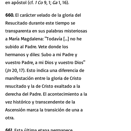
en apóstol (cf. 
1 Co 
9, 1; 
Ga 
1, 16). 
660. 
El carácter velado de la gloria del 
Resucitado durante este tiempo se 
transparenta en sus palabras misteriosas 
a María Magdalena: "Todavía [...] no he 
subido al Padre. Vete donde los 
hermanos y diles: Subo a mi Padre y 
vuestro Padre, a mi Dios y vuestro Dios" 
(
Jn 
20, 17). Esto indica una diferencia de 
manifestación entre la gloria de Cristo 
resucitado y la de Cristo exaltado a la 
derecha del Padre. El acontecimiento a la 
vez histórico y transcendente de la 
Ascensión marca la transición de una a 
otra. 
661. 
Esta última etapa permanece 