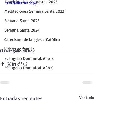
Ejercicios Esp. Cuaresma 2023
ts=0&share=copy
Meditaciones Semana Santa 2023
Semana Santa 2025
Semana Santa 2024
Catecismo de la Iglesia Católica
Vídeos de familia
El Evangelio de hoy
Evangelio Dominical. Año B
Evangelio Dominical. Año C
Entradas recientes
Ver todo