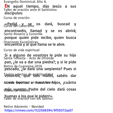
Evangelio Dominical. Año A.
E
N aquel tiempo, dijo Jesús a sus 
Taller de oración ante el Santísimo
discípulos:
Curso de oración
«Pedid y se os dará, buscad y 
Curso del Catecismo
encontraréis, llamad y se os abrirá; 
Santo Rosario y Coronilla
porque quien pide recibe, quien busca 
Oraciones Eucarísticas
encuentra y al que llama se le abre.
Curso de vida espiritual
Si a alguno de vosotros le pide su hijo 
Santa Teresita - Acto de Ofrenda
pan, ¿le va a dar una piedra?; y si le pide 
Retiro de Cuaresma 2026
pescado, ¿le dará una serpiente? Pues si 
Textos selectos de espiritualidad
vosotros, que sois malos, sabéis dar 
cosas buenas a vuestros hijos, ¡cuánto 
La vida espiritual en frases breves
más vuestro Padre del cielo dará cosas 
Vídeos de interés
buenas a los que le piden!».
Taller de oración con los Salmos
Retiro Adviento - Navidad
https://vimeo.com/1122568394/9f50372aa5?