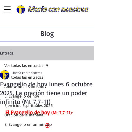
Blog
Entrada
Ver todas las entradas
María con nosotros
Ver todas las entradas
Evangelio de hoy lunes 6 octubre
Adoración al Santísimo
2025. La oración tiene un poder
El Evangelio de hoy
infinito (Mt 7,7-11)
Ejercicios Espirituales 2026
El Evangelio de hoy
 (Mt 7,7-11):
Oración de la mañana
El Evangelio en un minuto
✠