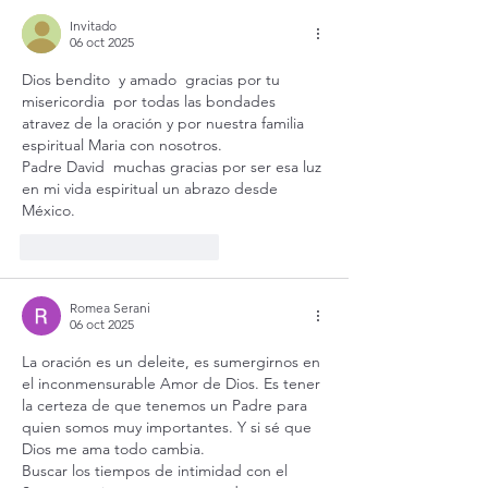
Invitado
06 oct 2025
Dios bendito  y amado  gracias por tu 
misericordia  por todas las bondades 
atravez de la oración y por nuestra familia 
espiritual Maria con nosotros.
Padre David  muchas gracias por ser esa luz 
en mi vida espiritual un abrazo desde  
México. 
Me gusta
Reaccionar
Romea Serani
06 oct 2025
La oración es un deleite, es sumergirnos en 
el inconmensurable Amor de Dios. Es tener 
la certeza de que tenemos un Padre para 
quien somos muy importantes. Y si sé que 
Dios me ama todo cambia. 
Buscar los tiempos de intimidad con el 