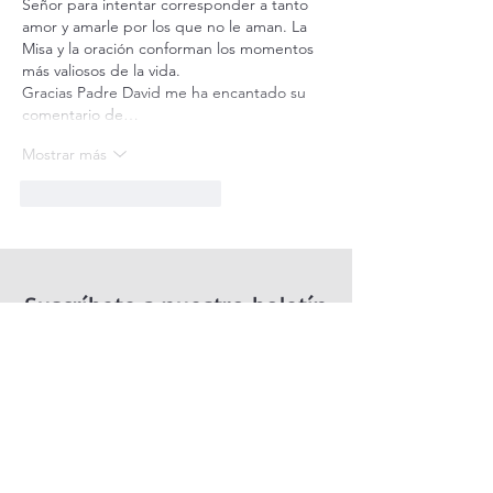
Señor para intentar corresponder a tanto 
amor y amarle por los que no le aman. La 
Misa y la oración conforman los momentos 
más valiosos de la vida.
Gracias Padre David me ha encantado su 
comentario de…
Mostrar más
Me gusta
Reaccionar
Suscríbete a nuestro boletín
Recibe nuestro boletín en tu correo electrónico
Introduce aquí tu correo electrónico
Suscribirse