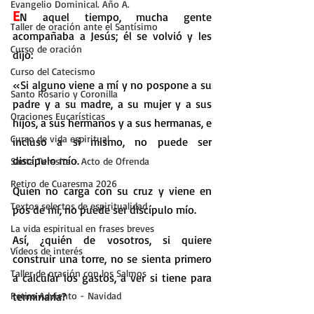
Evangelio Dominical. Año A.
E
N aquel tiempo, mucha gente 
Taller de oración ante el Santísimo
acompañaba a Jesús; él se volvió y les 
Curso de oración
dijo:
Curso del Catecismo
«Si alguno viene a mí y no pospone a su 
Santo Rosario y Coronilla
padre y a su madre, a su mujer y a sus 
Oraciones Eucarísticas
hijos, a sus hermanos y a sus hermanas, e 
Curso de vida espiritual
incluso a sí mismo, no puede ser 
discípulo mío.
Santa Teresita - Acto de Ofrenda
Retiro de Cuaresma 2026
Quien no carga con su cruz y viene en 
Textos selectos de espiritualidad
pos de mí, no puede ser discípulo mío.
La vida espiritual en frases breves
Así, ¿quién de vosotros, si quiere 
Vídeos de interés
construir una torre, no se sienta primero 
Taller de oración con los Salmos
a calcular los gastos, a ver si tiene para 
Retiro Adviento - Navidad
terminarla?