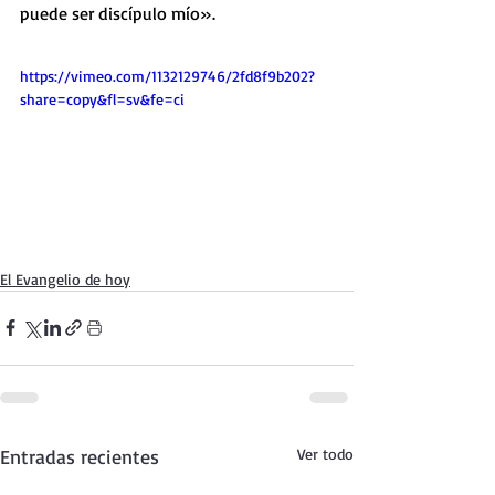
puede ser discípulo mío».
https://vimeo.com/1132129746/2fd8f9b202?
share=copy&fl=sv&fe=ci
El Evangelio de hoy
Entradas recientes
Ver todo