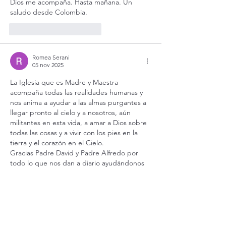
Dios me acompaña. Hasta mañana. Un 
saludo desde Colombia. 
Me gusta
Reaccionar
Romea Serani
05 nov 2025
La Iglesia que es Madre y Maestra 
acompaña todas las realidades humanas y 
nos anima a ayudar a las almas purgantes a 
llegar pronto al cielo y a nosotros, aún 
militantes en esta vida, a amar a Dios sobre 
todas las cosas y a vivir con los pies en la 
tierra y el corazón en el Cielo. 
Gracias Padre David y Padre Alfredo por 
todo lo que nos dan a diario ayudándonos 
a recorrer este caminito hacia la santidad. 
La…
Mostrar más
Me gusta
Reaccionar