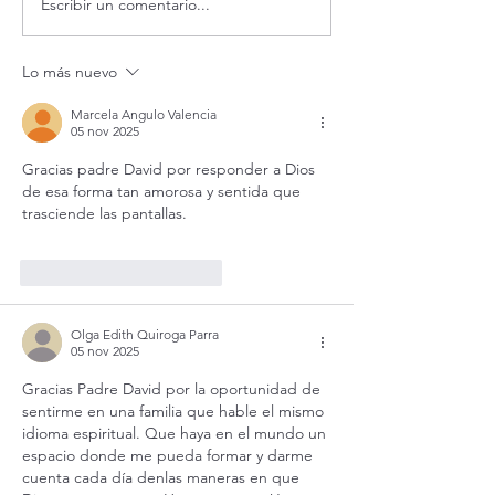
Escribir un comentario...
Evangelio de hoy lunes 10
¡Éstas 3 cosas a
agosto 2026. ¿Qué haces
tu fe!
cuando estás mal? (Jn
Lo más nuevo
12,24-26)
Marcela Angulo Valencia
05 nov 2025
Gracias padre David por responder a Dios 
de esa forma tan amorosa y sentida que 
trasciende las pantallas. 
Me gusta
Reaccionar
Olga Edith Quiroga Parra
05 nov 2025
Gracias Padre David por la oportunidad de 
sentirme en una familia que hable el mismo 
idioma espiritual. Que haya en el mundo un 
espacio donde me pueda formar y darme 
cuenta cada día denlas maneras en que 