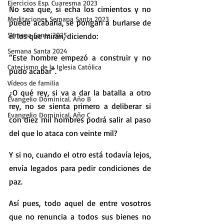
Ejercicios Esp. Cuaresma 2023
No sea que, si echa los cimientos y no 
Meditaciones Semana Santa 2023
puede acabarla, se pongan a burlarse de 
Semana Santa 2025
él los que miran, diciendo:
Semana Santa 2024
“Este hombre empezó a construir y no 
Catecismo de la Iglesia Católica
pudo acabar”.
Vídeos de familia
¿O qué rey, si va a dar la batalla a otro 
Evangelio Dominical. Año B
rey, no se sienta primero a deliberar si 
Evangelio Dominical. Año C
con diez mil hombres podrá salir al paso 
del que lo ataca con veinte mil?
Y si no, cuando el otro está todavía lejos, 
envía legados para pedir condiciones de 
paz.
Así pues, todo aquel de entre vosotros 
que no renuncia a todos sus bienes no 