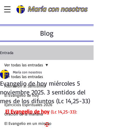
Blog
Entrada
Ver todas las entradas
María con nosotros
Ver todas las entradas
Evangelio de hoy miércoles 5
Adoración al Santísimo
noviembre 2025. 3 sentidos del
El Evangelio de hoy
mes de los difuntos (Lc 14,25-33)
Ejercicios Espirituales 2026
El Evangelio de hoy
 (Lc 14,25-33):
Oración de la mañana
El Evangelio en un minuto
✠