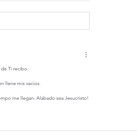
itual en frases
La vida espiritual en frases
Ten compasión de
breves. 16) Cuando yo sea
jo de David.
elevado sobre la tierra, atra
a todos.
de Ti recibo.
 llene mis vacíos.
iempo me llegan. Alabado sea Jesucristo!