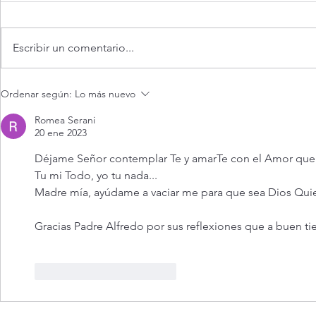
Escribir un comentario...
La vida espiritual en frases
La vida espir
Ordenar según:
Lo más nuevo
breves. 18) ¡Gracias, Dios mío,
breves. 17) 
por la Eucaristía!
mí, Señor Hi
Romea Serani
20 ene 2023
Déjame Señor contemplar Te y amarTe con el Amor que 
Tu mi Todo, yo tu nada...
Madre mía, ayúdame a vaciar me para que sea Dios Quien
Gracias Padre Alfredo por sus reflexiones que a buen t
Me gusta
Reaccionar