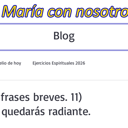
Blog
elio de hoy
Ejercicios Espirituales 2026
Evangelio Dominical. Año A.
Taller de oración ante el Santís
 frases breves. 11)
 quedarás radiante.
io y Coronilla
Oraciones Eucarísticas