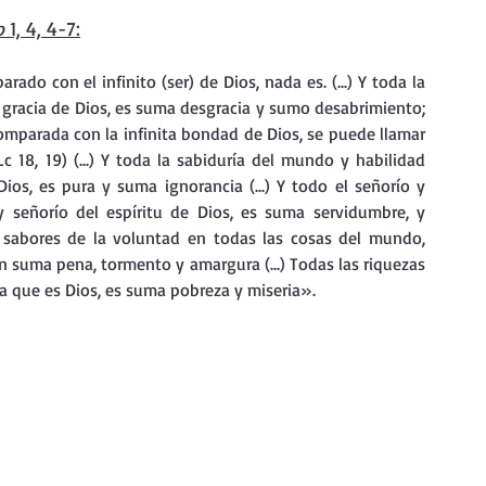
nda
Retiro de Cuaresma 2026
o
 1, 4, 4-7:
do con el infinito (ser) de Dios, nada es. (...) Y toda la 
 frases breves
Vídeos de interés
a gracia de Dios, es suma desgracia y sumo desabrimiento; 
comparada con la infinita bondad de Dios, se puede llamar 
 18, 19) (...) Y toda la sabiduría del mundo y habilidad 
os, es pura y suma ignorancia (...) Y todo el señorío y 
vidad
Ejercicios Esp. Cuaresma 2023
 señorío del espíritu de Dios, es suma servidumbre, y 
s y sabores de la voluntad en todas las cosas del mundo, 
 suma pena, tormento y amargura (...) Todas las riquezas 
Semana Santa 2024
Catecismo de la Iglesia Católica
za que es Dios, es suma pobreza y miseria».
ngelio Dominical. Año C