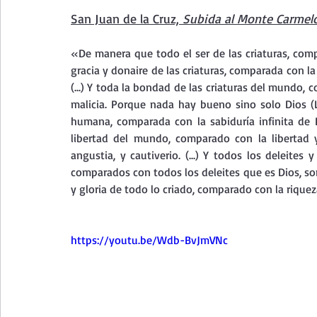
Curso de vida espiritual
Santa Teresita - Acto de Ofre
San Juan de la Cruz, 
Subida al Monte Carmel
«De manera que todo el ser de las criaturas, compara
Textos selectos de espiritualidad
La vida espiritual en
gracia y donaire de las criaturas, comparada con l
(...) Y toda la bondad de las criaturas del mundo, 
malicia. Porque nada hay bueno sino solo Dios (Lc
humana, comparada con la sabiduría infinita de Di
Taller de oración con los Salmos
Retiro Adviento - Na
libertad del mundo, comparado con la libertad y
angustia, y cautiverio. (...) Y todos los deleite
comparados con todos los deleites que es Dios, son
Meditaciones Semana Santa 2023
Semana Santa 2025
y gloria de todo lo criado, comparado con la rique
Vídeos de familia
Evangelio Dominical. Año B
Eva
https://youtu.be/Wdb-BvJmVNc