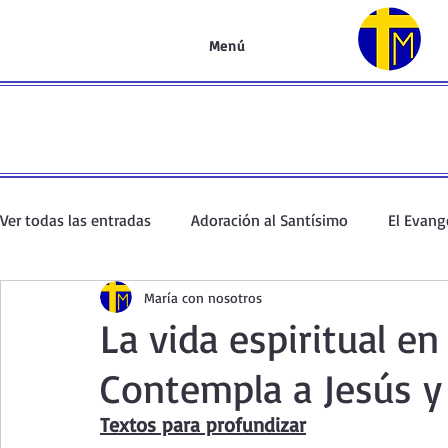
Menú
Ver todas las entradas
Adoración al Santísimo
El Evang
María con nosotros
Oración de la mañana
El Evangelio en un minuto
La vida espiritual en
Contempla a Jesús y
Curso de oración
Curso del Catecismo
Santo Rosar
Textos para profundizar