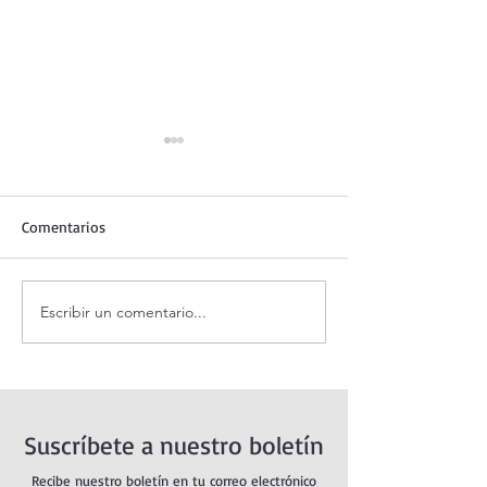
Comentarios
Escribir un comentario...
Evangelio de hoy Domingo
Evangelio de ho
9 agosto 2026. El Hijo de
agosto 2026. Dio
Dios (Mt 14,22-33)
nos abandona (Mt
Suscríbete a nuestro boletín
Recibe nuestro boletín en tu correo electrónico