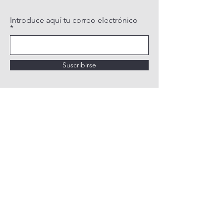
Introduce aquí tu correo electrónico
Suscribirse
POLÍTICA DE PRIVACIDAD
POLÍTICA DE COOKIES
AVISO LEGAL
QUIÉNES SOMOS