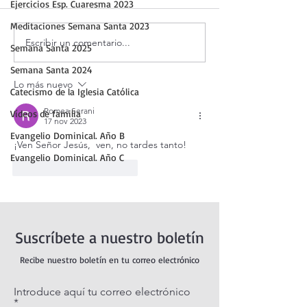
Ejercicios Esp. Cuaresma 2023
Meditaciones Semana Santa 2023
Escribir un comentario...
¡3 motivos para la
Evangelio de hoy
Semana Santa 2025
Transfiguración!
agosto 2026. La
Semana Santa 2024
Transfiguración 
Lo más nuevo
(Mt 17,1-9)
Catecismo de la Iglesia Católica
Romea Serani
Vídeos de familia
17 nov 2023
Evangelio Dominical. Año B
¡Ven Señor Jesús,  ven, no tardes tanto!
Evangelio Dominical. Año C
Me gusta
Reaccionar
Suscríbete a nuestro boletín
Recibe nuestro boletín en tu correo electrónico
Introduce aquí tu correo electrónico