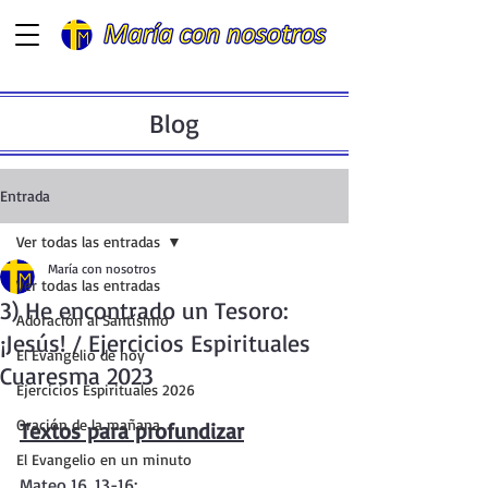
Blog
Entrada
Ver todas las entradas
María con nosotros
Ver todas las entradas
3) He encontrado un Tesoro:
Adoración al Santísimo
¡Jesús! / Ejercicios Espirituales
El Evangelio de hoy
Cuaresma 2023
Ejercicios Espirituales 2026
Oración de la mañana
Textos para profundizar
El Evangelio en un minuto
Mateo 16, 13-16
: 