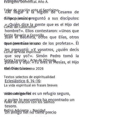
Evangelio Dominical. Año A.
Taller de oración ante el Santísimo
«Al llegar a la región de Cesarea de 
Filipo, Jesús preguntó a sus discípulos: 
Curso de oración
«¿Quién dice la gente que es el Hijo del 
Curso del Catecismo
hombre?». Ellos contestaron: «Unos que 
Santo Rosario y Coronilla
Juan el Bautista, otros que Elías, otros 
que Jeremías o uno de los profetas». Él 
Oraciones Eucarísticas
les preguntó: «Y vosotros, ¿quién decís 
Curso de vida espiritual
que soy yo?». Simón Pedro tomó la 
Santa Teresita - Acto de Ofrenda
palabra y dijo: «Tú eres el Mesías, el Hijo 
del Dios vivo».
Retiro de Cuaresma 2026
Textos selectos de espiritualidad
Eclesiástico 6, 14-16
: 
La vida espiritual en frases breves
«Un amigo fiel es un refugio seguro, 
Vídeos de interés
y quien lo encuentra ha encontrado un 
Taller de oración con los Salmos
tesoro. 
Retiro Adviento - Navidad
Un amigo fiel no tiene precio 