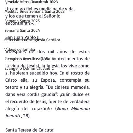
y su valor es incalculable. 
Ejercicios Esp. Cuaresma 2023
Un amigo fiel es medicina de vida, 
Meditaciones Semana Santa 2023
y los que temen al Señor lo 
Semana Santa 2025
encontrarán».
Semana Santa 2024
San Juan Pablo II
:
Catecismo de la Iglesia Católica
Vídeos de familia
«Después de dos mil años de estos 
acontecimientos (los acontecimientos de 
Evangelio Dominical. Año B
la vida de Jesús), la Iglesia los vive como 
Evangelio Dominical. Año C
si hubieran sucedido hoy. En el rostro de 
Cristo ella, su Esposa, contempla su 
tesoro y su alegría. “Dulcis Iesu memoria, 
dans vera cordis gaudia”: ¡cuán dulce es 
el recuerdo de Jesús, fuente de verdadera 
alegría del corazón!» (
Novo Millennio 
Ineunte
, 28).
Santa Teresa de Calcuta
: 