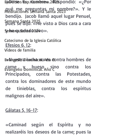
«Dime tu nombre». Respondió: «¿Por 
Ejercicios Esp. Cuaresma 2023
qué me preguntas mi nombre?». Y le 
Meditaciones Semana Santa 2023
bendijo.  Jacob llamó aquel lugar Penuel, 
Semana Santa 2025
pues se dijo: «He visto a Dios cara a cara 
y he quedado vivo».
Semana Santa 2024
Catecismo de la Iglesia Católica
Efesios 6, 12
: 
Vídeos de familia
«Nuestra lucha no es contra hombres de 
Evangelio Dominical. Año B
carne y hueso sino contra los 
Evangelio Dominical. Año C
Principados, contra las Potestades, 
contra los dominadores de este mundo 
de tinieblas, contra los espíritus 
malignos del aire». 
Gálatas 5, 16-17
: 
«Caminad según el Espíritu y no 
realizaréis los deseos de la carne; pues la 