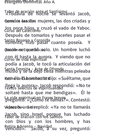
Evangelio Dominical. Año A.
Taller de oración ante el Santísimo
«Todavía de noche se levantó Jacob, 
tomó a las dos mujeres, las dos criadas y 
Curso de oración
los once hijos, y cruzó el vado de Yaboc.  
Curso del Catecismo
Después de tomarlos y hacerles pasar el 
Santo Rosario y Coronilla
torrente, hizo pasar cuanto poseía.  Y 
Jacob se quedó solo. Un hombre luchó 
Oraciones Eucarísticas
con él hasta la aurora.  Y viendo que no 
Curso de vida espiritual
podía a Jacob, le tocó la articulación del 
Santa Teresita - Acto de Ofrenda
muslo y se la dejó tiesa mientras peleaba 
con él.  El hombre le dijo: «Suéltame, que 
Retiro de Cuaresma 2026
llega la aurora». Jacob respondió: «No te 
Textos selectos de espiritualidad
soltaré hasta que me bendigas».  Él le 
La vida espiritual en frases breves
preguntó: «¿Cómo te llamas?». Contestó: 
«Jacob».  Le replicó: «Ya no te llamarás 
Vídeos de interés
Jacob, sino Israel, porque has luchado 
Taller de oración con los Salmos
con Dios y con los hombres, y has 
Retiro Adviento - Navidad
vencido».  Jacob, a su vez, preguntó: 