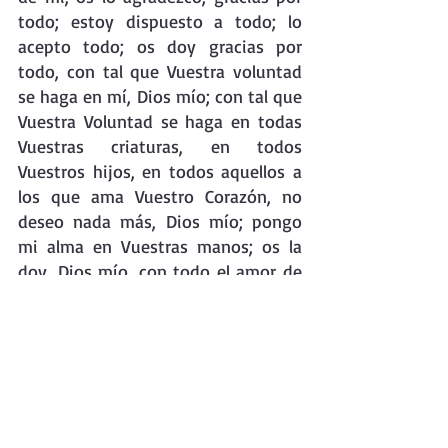
todo; estoy dispuesto a todo; lo 
acepto todo; os doy gracias por 
todo, con tal que Vuestra voluntad 
se haga en mí, Dios mío; con tal que 
Vuestra Voluntad se haga en todas 
Vuestras criaturas, en todos 
Vuestros hijos, en todos aquellos a 
los que ama Vuestro Corazón, no 
deseo nada más, Dios mío; pongo 
mi alma en Vuestras manos; os la 
doy, Dios mío, con todo el amor de 
mi corazón, porque os amo, y para 
mí es una necesidad de amor el 
darme, ponerme en Vuestras manos 
sin medida; yo me pongo en 
Vuestras manos con infinita 
confianza, porque Vos sois mi 
Padre».