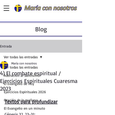
Blog
Entrada
Ver todas las entradas
María con nosotros
Ver todas las entradas
4) El combate espiritual /
Adoración al Santísimo
Ejercicios Espirituales Cuaresma
El Evangelio de hoy
2023
Ejercicios Espirituales 2026
Oración de la mañana
Textos para profundizar
El Evangelio en un minuto
Génesis 32, 23-31
: